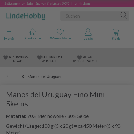
Spätsommer-Sale - Sparen Sie bis zu 50% - hier klicken
Anzeige ändern
Menü
GRATIS VERSAND
LIEFERUNG 2-4
90 TAGE
AB 69€
WERKTAGE
WIDERRUFSRECHT
Manos del Uruguay
Manos del Uruguay Fino Mini-
Skeins
Material:
70% Merinowolle / 30% Seide
Gewicht/Länge:
100 g (5 x 20 g) = ca 450 Meter (5 x 90
Meter)