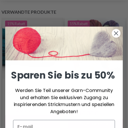
VERWANDTE PRODUKTE
15%
Rabatt
15%
Rabatt
Sparen Sie bis zu 50%
MANOS DEL URUGUAY
Werden Sie Teil unserer Garn-Community
MANOS DEL URUGUAY
ALPACA HEATHER
und erhalten Sie exklusiven Zugang zu
FINO
SPACE DYED HAND
inspirierenden Strickmustern und speziellen
26.30 €
DYED
30.95 €
Angeboten!
10.30 €
12.15 €
Angebot verfällt
Angebot verfällt
12/08/2026