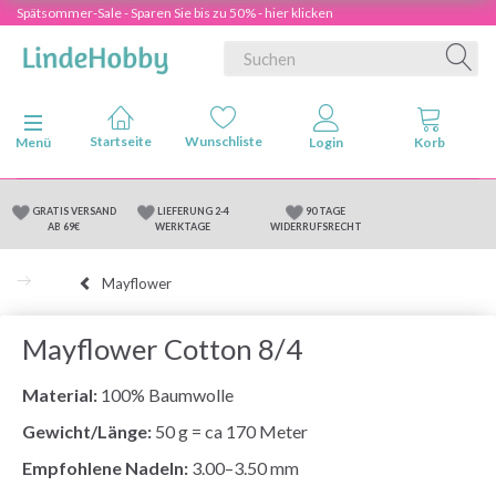
Spätsommer-Sale - Sparen Sie bis zu 50% - hier klicken
Anzeige ändern
Menü
GRATIS VERSAND
LIEFERUNG 2-4
90 TAGE
AB 69€
WERKTAGE
WIDERRUFSRECHT
Mayflower
Mayflower Cotton 8/4
Material:
100% Baumwolle
Gewicht/Länge:
50 g = ca 170 Meter
Empfohlene Nadeln:
3.00–3.50 mm