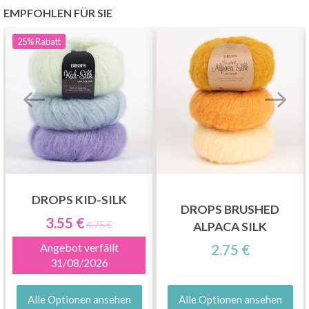
EMPFOHLEN FÜR SIE
25%
Rabatt
DROPS KID-SILK
DROPS BRUSHED
3.55 €
4.75 €
ALPACA SILK
Angebot verfällt
2.75 €
31/08/2026
Alle Optionen ansehen
Alle Optionen ansehen