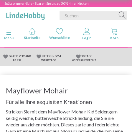
Spätsommer-Sale - Sparen Sie bis zu 50% - hier klicken
Anzeige ändern
Menü
GRATIS VERSAND
LIEFERUNG 2-4
90 TAGE
AB 69€
WERKTAGE
WIDERRUFSRECHT
Mayflower Mohair
Für alle Ihre exquisiten Kreationen
Stricken Sie mit dem Mayflower Mohair Kid Seidengarn
seidig weiche, butterweiche Strickkleidung, die Sie nie
wieder ausziehen möchten. Dieses zarte und federleichte
Garn ist eine Mischung aus Mohair und Seide, die ihm seine