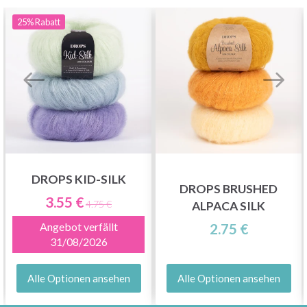
25%
Rabatt
DROPS KID-SILK
DROPS BRUSHED
3.55 €
4.75 €
ALPACA SILK
Angebot verfällt
2.75 €
31/08/2026
Alle Optionen ansehen
Alle Optionen ansehen