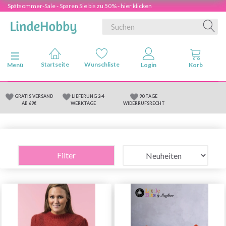
Spätsommer-Sale - Sparen Sie bis zu 50% - hier klicken
Anzeige ändern
Menü
GRATIS VERSAND
LIEFERUNG 2-4
90 TAGE
AB 69€
WERKTAGE
WIDERRUFSRECHT
Filter