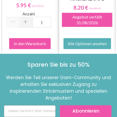
GRÖSSEN, 20 CM
5.95 €
14.95 €
8.20 €
16.45 €
Anzahl
Angebot verfällt
31/08/2026
In den Warenkorb
Alle Optionen ansehen
Sparen Sie bis zu 50%
Werden Sie Teil unserer Garn-Community und
erhalten Sie exklusiven Zugang zu
inspirierenden Strickmustern und speziellen
Angeboten!
Abonnieren