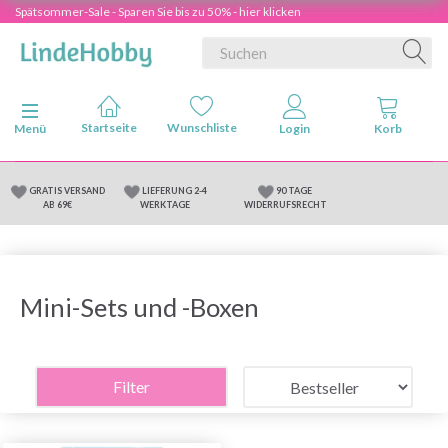
Spätsommer-Sale - Sparen Sie bis zu 50% - hier klicken
Anzeige ändern
Menü
GRATIS VERSAND
LIEFERUNG 2-4
90 TAGE
AB 69€
WERKTAGE
WIDERRUFSRECHT
Mini-Sets und -Boxen
Filter