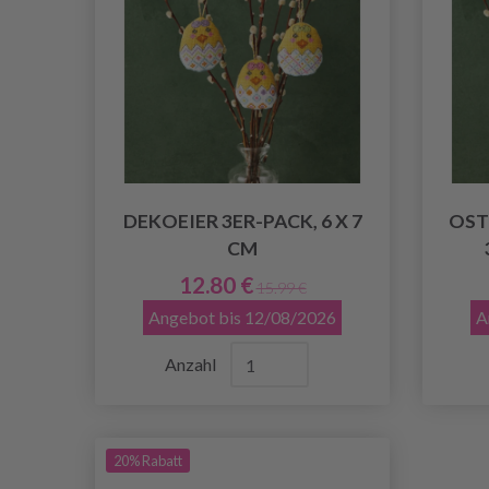
DEKOEIER 3ER-PACK, 6 X 7
OST
CM
12.80 €
15.99 €
Angebot bis 12/08/2026
A
Anzahl
20% Rabatt