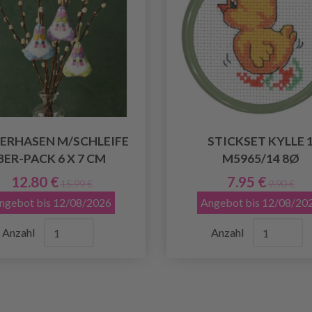
ERHASEN M/SCHLEIFE
STICKSET KYLLE 
3ER-PACK 6 X 7 CM
M5965/14 8Ø
12.80 €
7.95 €
15.99 €
9.90 €
ngebot bis 12/08/2026
Angebot bis 12/08/20
Anzahl
Anzahl