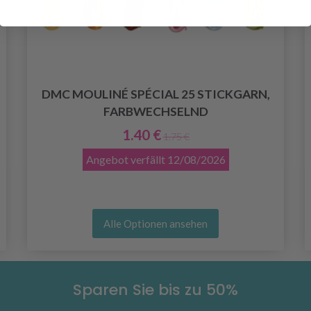
DMC MOULINÉ SPÉCIAL 25 STICKGARN,
FARBWECHSELND
1.40 €
1.75 €
Angebot verfällt
12/08/2026
Alle Optionen ansehen
Sparen Sie bis zu 50%