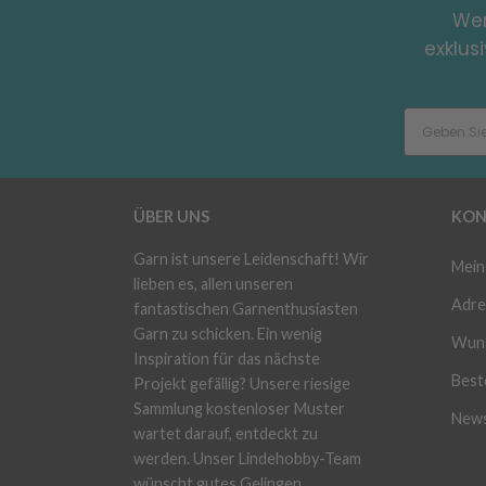
Wer
exklus
ÜBER UNS
KON
Garn ist unsere Leidenschaft! Wir
Mein
lieben es, allen unseren
Adre
fantastischen Garnenthusiasten
Garn zu schicken. Ein wenig
Wuns
Inspiration für das nächste
Beste
Projekt gefällig? Unsere riesige
Sammlung kostenloser Muster
News
wartet darauf, entdeckt zu
werden. Unser Lindehobby-Team
wünscht gutes Gelingen.