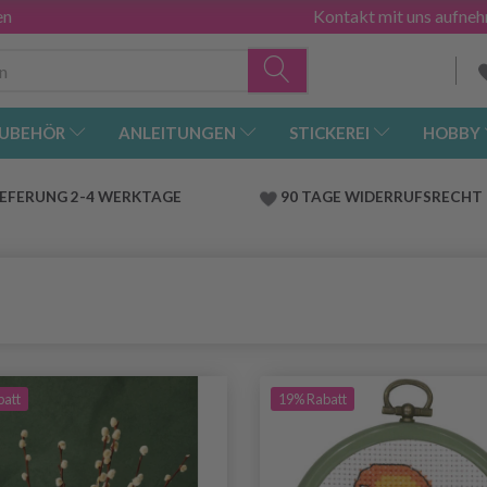
en
Kontakt mit uns aufne
UBEHÖR
ANLEITUNGEN
STICKEREI
HOBBY
IEFERUNG 2-4 WERKTAGE
90 TAGE WIDERRUFSRECHT
batt
19% Rabatt