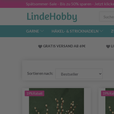
Spätsommer-Sale - Bis zu 50% sparen - Jetzt klick
GARNE
HÄKEL- & STRICKNADELN
Z
GRATIS VERSAND AB 69€
L
Sortieren nach:
19% Rabatt
19% Ra