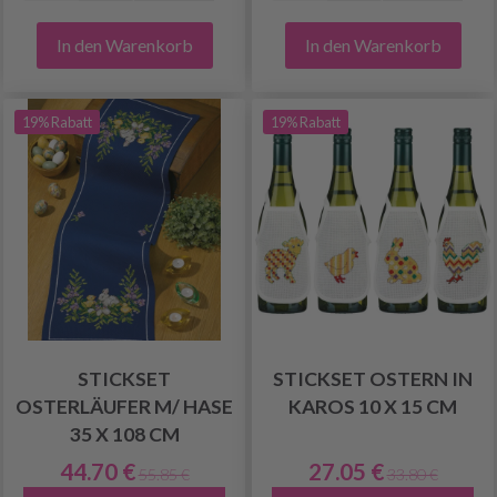
In den Warenkorb
In den Warenkorb
19% Rabatt
19% Rabatt
STICKSET
STICKSET OSTERN IN
OSTERLÄUFER M/ HASE
KAROS 10 X 15 CM
35 X 108 CM
44.70 €
27.05 €
55.85 €
33.80 €