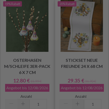
19% Rabatt
20% Rabatt
OSTERHASEN
STICKSET NEUE
M/SCHLEIFE 3ER-PACK
FREUNDE 24 X 68 CM
6 X 7 CM
12.80 €
29.35 €
15.99 €
36.70 €
Angebot bis 12/08/2026
Angebot bis 12/08/2026
Anzahl
Anzahl