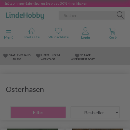
Spätsommer-Sale - Sparen Sie bis zu 50% - hier klicken
Anzeige ändern
Menü
GRATIS VERSAND
LIEFERUNG 2-4
90 TAGE
AB 69€
WERKTAGE
WIDERRUFSRECHT
Osterhasen
Filter