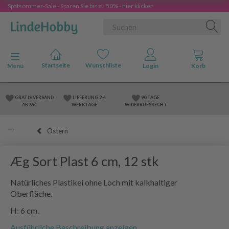
Spätsommer-Sale - Sparen Sie bis zu 50% - hier klicken
Anzeige ändern
Menü
GRATIS VERSAND
LIEFERUNG 2-4
90 TAGE
AB 69€
WERKTAGE
WIDERRUFSRECHT
Ostern
Æg Sort Plast 6 cm, 12 stk
Natürliches Plastikei ohne Loch mit kalkhaltiger
Oberfläche.
H: 6 cm.
Ausführliche Beschreibung anzeigen