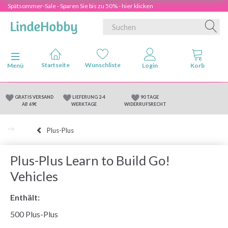
Spätsommer-Sale - Sparen Sie bis zu 50% - hier klicken
Anzeige ändern
Menü
GRATIS VERSAND
LIEFERUNG 2-4
90 TAGE
AB 69€
WERKTAGE
WIDERRUFSRECHT
Plus-Plus
Plus-Plus Learn to Build Go!
Vehicles
Enthält:
500 Plus-Plus