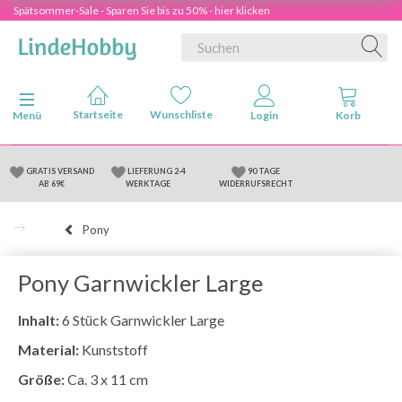
Spätsommer-Sale - Sparen Sie bis zu 50% - hier klicken
Anzeige ändern
Menü
GRATIS VERSAND
LIEFERUNG 2-4
90 TAGE
AB 69€
WERKTAGE
WIDERRUFSRECHT
Pony
Pony Garnwickler Large
Inhalt:
6 Stück Garnwickler Large
Material:
Kunststoff
Größe:
Ca. 3 x 11 cm