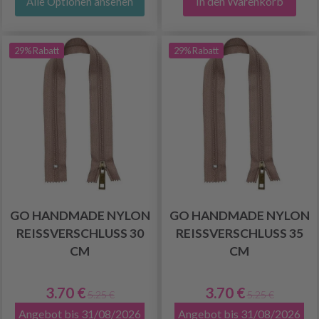
In den Warenkorb
Alle Optionen ansehen
29% Rabatt
29% Rabatt
GO HANDMADE NYLON
GO HANDMADE NYLON
REISSVERSCHLUSS 30 C
REISSVERSCHLUSS 35 C
M
M
3.70 €
3.70 €
5.25 €
5.25 €
Angebot bis 31/08/2026
Angebot bis 31/08/2026