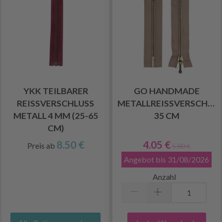
YKK TEILBARER
GO HANDMADE
REISSVERSCHLUSS M
METALLREISSVERSCHLUSS,
ETALL 4 MM (25-65 C
5 CM
M)
8.50 €
4.05 €
Preis ab
5.80 €
Angebot bis 31/08/2026
Anzahl