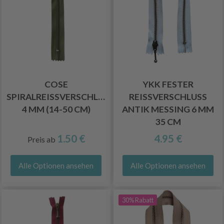
COSE
YKK FESTER
SPIRALREISSVERSCHLUSS, 4
REISSVERSCHLUSS A
MM (14-50 CM)
NTIK MESSING 6 MM 3
5 CM
1.50 €
4.95 €
Preis ab
Alle Optionen ansehen
Alle Optionen ansehen
30% Rabatt