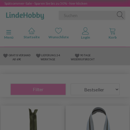
Spätsommer-Sale - Sparen Sie bis zu 50% - hier klicken
Anzeige ändern
Menü
GRATIS VERSAND
LIEFERUNG 2-4
90 TAGE
AB 69€
WERKTAGE
WIDERRUFSRECHT
Filter