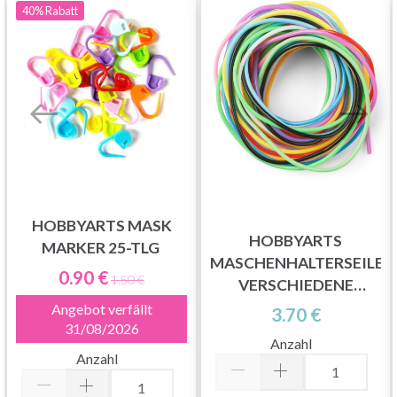
40%
Rabatt
HOBBYARTS MASK
HOBBYARTS
MARKER 25-TLG
MASCHENHALTERSEILE,
0.90 €
1.50 €
VERSCHIEDENE
FARBEN, 2 MM, 100 CM,
Angebot verfällt
3.70 €
31/08/2026
12 STK
Anzahl
Anzahl