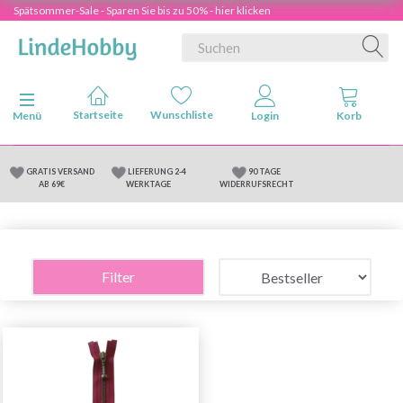
Spätsommer-Sale - Sparen Sie bis zu 50% - hier klicken
Anzeige ändern
Menü
GRATIS VERSAND
LIEFERUNG 2-4
90 TAGE
AB 69€
WERKTAGE
WIDERRUFSRECHT
Filter