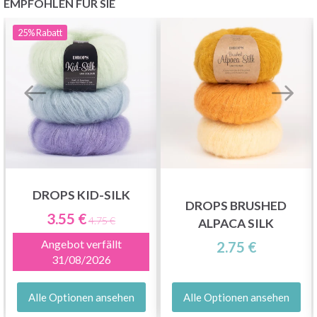
EMPFOHLEN FÜR SIE
25%
Rabatt
DROPS KID-SILK
DROPS BRUSHED
3.55 €
4.75 €
ALPACA SILK
Angebot verfällt
2.75 €
31/08/2026
Alle Optionen ansehen
Alle Optionen ansehen