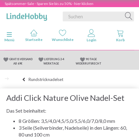
Spätsommer-Sale - Sparen Sie bis zu 50% - hier klicken
Anzeige ändern
Menü
GRATIS VERSAND
LIEFERUNG 2-4
90 TAGE
AB 69€
WERKTAGE
WIDERRUFSRECHT
Rundstricknadelset
Addi Click Nature Olive Nadel-Set
Das Set beinhaltet:
8 Größen: 3,5/4,0/4,5/5,0/5,5/6,0/7,0/8,0 mm
3 Seile (Seilverbinder, Nadelseile) in den Längen: 60,
80 und 100 cm