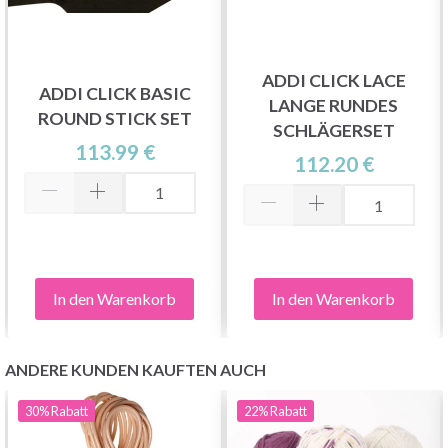
ADDI CLICK LACE
ADDI CLICK BASIC
LANGE RUNDES
ROUND STICK SET
SCHLÄGERSET
Sparen Sie bis zu 50%
113.99 €
112.20 €
Werden Sie Teil unserer Garn-Community
und erhalten Sie exklusiven Zugang zu
inspirierenden Strickmustern und speziellen
Angeboten!
In den Warenkorb
In den Warenkorb
ANDERE KUNDEN KAUFTEN AUCH
Jetzt anmelden
30%
Rabatt
22%
Rabatt