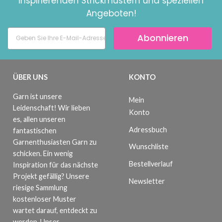
inspirierenden Strickmustern und speziellen
Angeboten!
Abonnieren
ÜBER UNS
KONTO
Garn ist unsere
Mein
Leidenschaft! Wir lieben
Konto
es, allen unseren
Adressbuch
fantastischen
Garnenthusiasten Garn zu
Wunschliste
schicken. Ein wenig
Bestellverlauf
Inspiration für das nächste
Projekt gefällig? Unsere
Newsletter
riesige Sammlung
kostenloser Muster
wartet darauf, entdeckt zu
werden. Unser