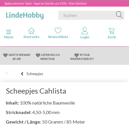
Spätsommer-Sale - Sparen Sie bis zu 50% - hier klicken
Anzeige ändern
Menü
GRATIS VERSAND
LIEFERUNG 2-4
90 TAGE
AB 69€
WERKTAGE
WIDERRUFSRECHT
Scheepjes
Scheepjes Cahlista
Inhalt:
100% natürliche Baumwolle
Stricknadel:
4,50-5,00 mm
Gewicht / Länge:
50 Gramm / 85 Meter