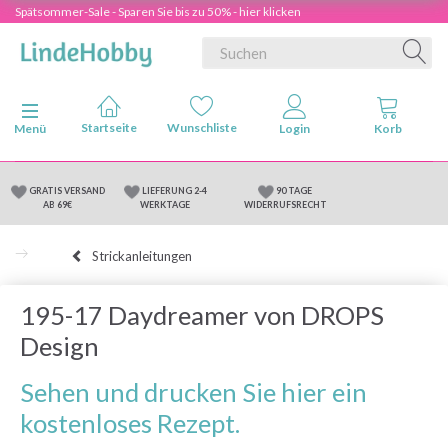
Spätsommer-Sale - Sparen Sie bis zu 50% - hier klicken
Anzeige ändern
Menü
GRATIS VERSAND
LIEFERUNG 2-4
90 TAGE
AB 69€
WERKTAGE
WIDERRUFSRECHT
Strickanleitungen
195-17 Daydreamer von DROPS
Design
Sehen und drucken Sie hier ein
kostenloses Rezept.