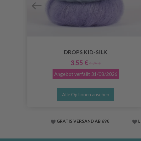
DROPS KID-SILK
3.55 €
4.75 €
Angebot verfällt
31/08/2026
Alle Optionen ansehen
GRATIS VERSAND AB 69€
L