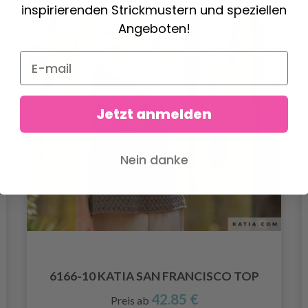
inspirierenden Strickmustern und speziellen
Angeboten!
Jetzt anmelden
Nein danke
6166-10 KATIA SAN FRANCISCO TOP
42.85 €
Preis ab