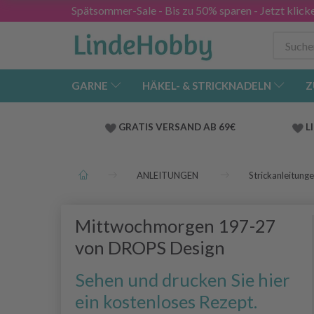
Spätsommer-Sale - Bis zu 50% sparen - Jetzt klick
GARNE
HÄKEL- & STRICKNADELN
Z
GRATIS VERSAND AB 69€
L
ANLEITUNGEN
Strickanleitung
Mittwochmorgen 197-27
von DROPS Design
Sehen und drucken Sie hier
ein kostenloses Rezept.