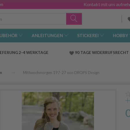
en
Kontakt mit uns aufne
UBEHÖR
ANLEITUNGEN
STICKEREI
HOBBY
IEFERUNG 2-4 WERKTAGE
90 TAGE WIDERRUFSRECHT
en
Mittwochmorgen 197-27 von DROPS Design