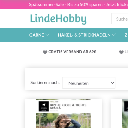
Spätsommer-Sale - Bis zu 50% sparen - Jetzt klick
GARNE
HÄKEL- & STRICKNADELN
Z
GRATIS VERSAND AB 69€
L
Sortieren nach: