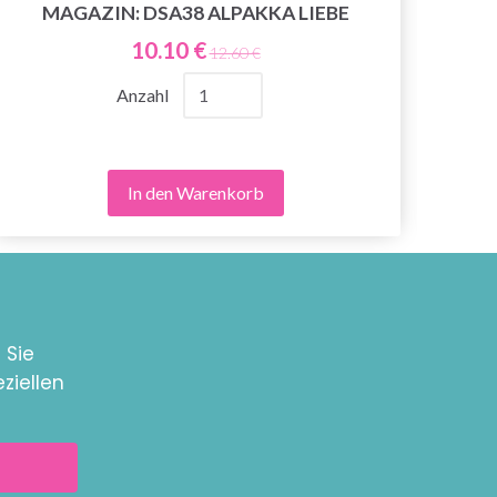
MAGAZIN: DSA38 ALPAKKA LIEBE
267
10.10 €
12.60 €
Anzahl
In den Warenkorb
 Sie
ziellen