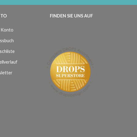
TO
FINDEN SIE UNS AUF
 Konto
ssbuch
chliste
llverlauf
letter