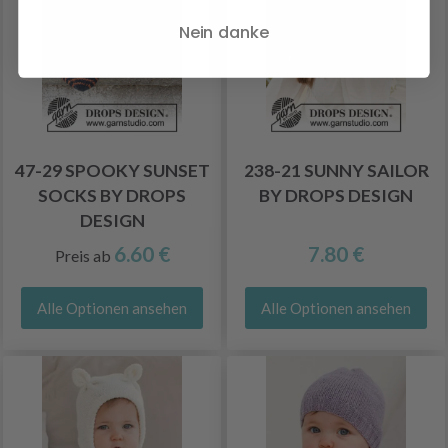
Nein danke
47-29 SPOOKY SUNSET
238-21 SUNNY SAILOR
SOCKS BY DROPS
BY DROPS DESIGN
DESIGN
6.60 €
7.80 €
Preis ab
Alle Optionen ansehen
Alle Optionen ansehen