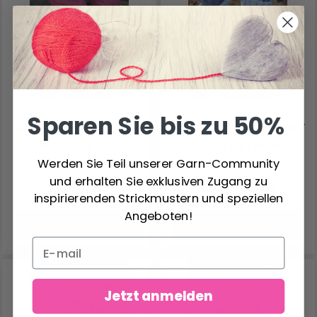
Sparen Sie bis zu 50%
30-27 KANELROSE BY
47-28 BEWITCHED CAT
DROPS DESIGN
SOCKS BY DROPS
Werden Sie Teil unserer Garn-Community
DESIGN
und erhalten Sie exklusiven Zugang zu
4.50 €
8.80 €
Preis ab
Preis ab
inspirierenden Strickmustern und speziellen
Angeboten!
Alle Optionen ansehen
Alle Optionen ansehen
Jetzt anmelden