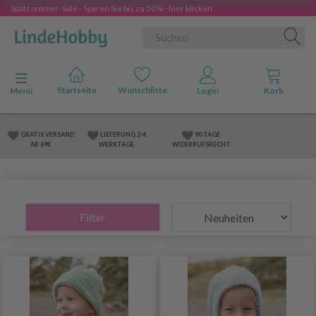
Spätsommer-Sale - Sparen Sie bis zu 50% - hier klicken
Anzeige ändern
Menü
GRATIS VERSAND
LIEFERUNG 2-4
90 TAGE
AB 69€
WERKTAGE
WIDERRUFSRECHT
Filter