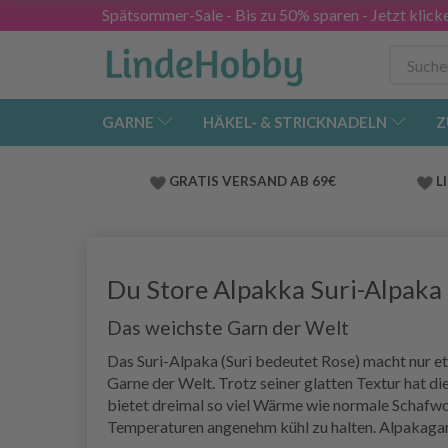
Spätsommer-Sale - Bis zu 50% sparen - Jetzt klick
GARNE
HÄKEL- & STRICKNADELN
Z
GRATIS VERSAND AB 69€
L
Du Store Alpakka Suri-Alpaka
Das weichste Garn der Welt
Das Suri-Alpaka (Suri bedeutet Rose) macht nur e
Garne der Welt. Trotz seiner glatten Textur hat d
bietet dreimal so viel Wärme wie normale Schafwol
Temperaturen angenehm kühl zu halten. Alpakagarne