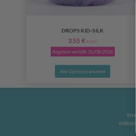
DROPS KID-SILK
5
3.55 €
4.75 €
Angebot verfällt
31/08/2026
Alle Optionen ansehen
Wer
exklus