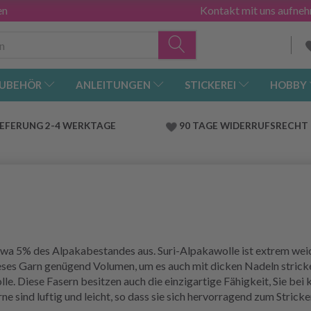
en
Kontakt mit uns aufne
UBEHÖR
ANLEITUNGEN
STICKEREI
HOBBY
IEFERUNG 2-4 WERKTAGE
90 TAGE WIDERRUFSRECHT
twa 5% des Alpakabestandes aus. Suri-Alpakawolle ist extrem weich
ieses Garn genügend Volumen, um es auch mit dicken Nadeln stricke
le. Diese Fasern besitzen auch die einzigartige Fähigkeit, Sie be
 sind luftig und leicht, so dass sie sich hervorragend zum Strick