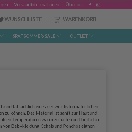
hmen
Versandinformationen
Über uns
WARENKORB
WUNSCHLISTE
SPÄTSOMMER-SALE
OUTLET
 und tatsächlich eines der weichsten natürlichen
n zu können. Das Material ist sanft zur Haut und
i kühlen Temperaturen warm zu halten und bei hohen
en von Babykleidung, Schals und Ponchos eignen.