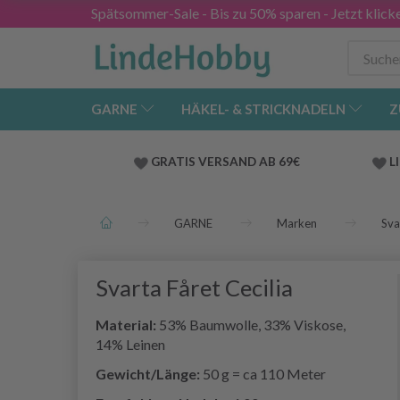
Spätsommer-Sale - Bis zu 50% sparen - Jetzt klick
GARNE
HÄKEL- & STRICKNADELN
Z
GRATIS VERSAND AB 69€
L
GARNE
Marken
Sva
Svarta Fåret Cecilia
Material:
53% Baumwolle, 33% Viskose,
14% Leinen
Gewicht/Länge:
50 g = ca 110 Meter