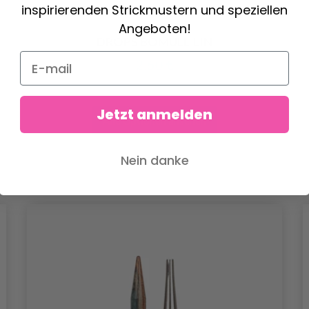
inspirierenden Strickmustern und speziellen
Angeboten!
DROPS BOMULL-LIN
2.60 €
Jetzt anmelden
Alle Optionen ansehen
Nein danke