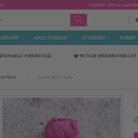
en
Kontakt mit uns aufne
UBEHÖR
ANLEITUNGEN
STICKEREI
HOBBY
IEFERUNG 2-4 WERKTAGE
90 TAGE WIDERRUFSRECHT
rte Fåret
Svarta Fåret Cecilia