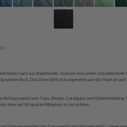
EN
ommerliches Garn aus Baumwolle, Viskose und Leinen. Die natürliche
g wirken lässt. Das Garn fühlt sich angenehm auf der Haut an und f
e Strickprojekte wie Tops, Blusen, Cardigans und Kinderkleidung.
e, ohne auf Strapazierfähigkeit zu verzichten.
nd Viskose machen das Garn weich und atmungsaktiv, Leinen sorg