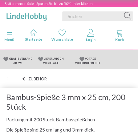
Spätsommer-Sale - Sparen Sie bis zu 50% - hier klicken
Anzeige ändern
Menü
GRATIS VERSAND
LIEFERUNG 2-4
90 TAGE
AB 69€
WERKTAGE
WIDERRUFSRECHT
ZUBEHÖR
Bambus-Spieße 3 mm x 25 cm, 200
Stück
Packung mit 200 Stück Bambusspießchen
Die Spieße sind 25 cm lang und 3 mm dick.