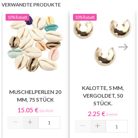
VERWANDTE PRODUKTE
10%
Rabatt
10%
Rabatt
N
KALOTTE, 5 MM,
MUSCHELPERLEN 20
VERGOLDET, 50
MM, 75 STÜCK
STÜCK.
15.05 €
16.70 €
2.25 €
2.50 €