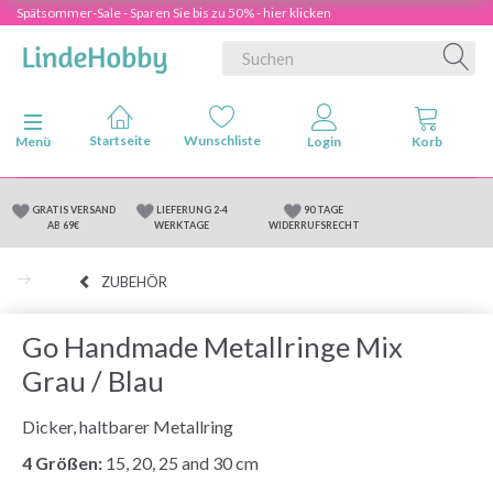
Spätsommer-Sale - Sparen Sie bis zu 50% - hier klicken
Anzeige ändern
Menü
GRATIS VERSAND
LIEFERUNG 2-4
90 TAGE
AB 69€
WERKTAGE
WIDERRUFSRECHT
ZUBEHÖR
Go Handmade Metallringe Mix
Grau / Blau
Dicker, haltbarer Metallring
4 Größen:
15, 20, 25 and 30 cm