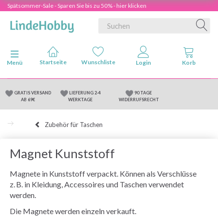
Spätsommer-Sale - Sparen Sie bis zu 50% - hier klicken
Anzeige ändern
Menü
GRATIS VERSAND
LIEFERUNG 2-4
90 TAGE
AB 69€
WERKTAGE
WIDERRUFSRECHT
Zubehör für Taschen
Magnet Kunststoff
Magnete in Kunststoff verpackt. Können als Verschlüsse
z. B. in Kleidung, Accessoires und Taschen verwendet
werden.
Die Magnete werden einzeln verkauft.