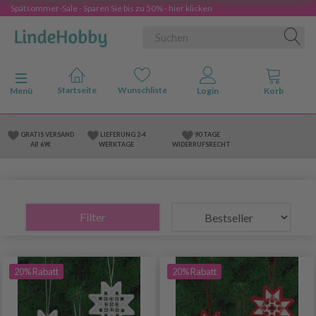
Spätsommer-Sale - Sparen Sie bis zu 50% - hier klicken
Anzeige ändern
Menü
GRATIS VERSAND
LIEFERUNG 2-4
90 TAGE
AB 69€
WERKTAGE
WIDERRUFSRECHT
Filter
20% Rabatt
20% Rabatt