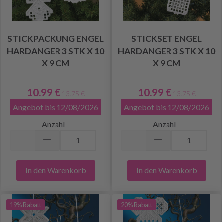
STICKPACKUNG ENGEL
STICKSET ENGEL
HARDANGER 3 STK X 10
HARDANGER 3 STK X 10
X 9 CM
X 9 CM
10.99 €
10.99 €
13.75 €
13.75 €
Angebot bis 12/08/2026
Angebot bis 12/08/2026
Anzahl
Anzahl
In den Warenkorb
In den Warenkorb
19% Rabatt
20% Rabatt