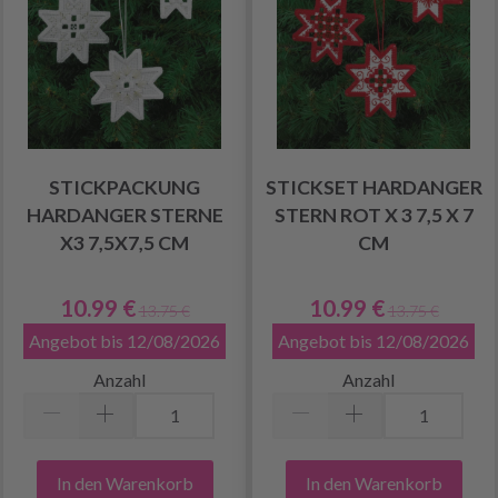
STICKPACKUNG
STICKSET HARDANGER
HARDANGER STERNE
STERN ROT X 3 7,5 X 7
X3 7,5X7,5 CM
CM
10.99 €
10.99 €
13.75 €
13.75 €
Angebot bis 12/08/2026
Angebot bis 12/08/2026
Anzahl
Anzahl
In den Warenkorb
In den Warenkorb