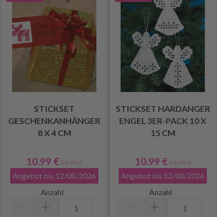
STICKSET
STICKSET HARDANGER
GESCHENKANHÄNGER
ENGEL 3ER-PACK 10 X
8 X 4 CM
15 CM
10.99 €
10.99 €
13.75 €
13.75 €
Angebot bis 12/08/2026
Angebot bis 12/08/2026
Anzahl
Anzahl