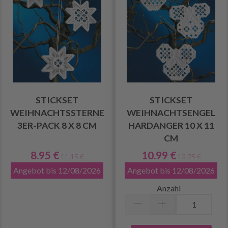
STICKSET
STICKSET
WEIHNACHTSSTERNE
WEIHNACHTSENGEL
3ER-PACK 8 X 8 CM
HARDANGER 10 X 11
CM
8.95 €
10.99 €
11.15 €
13.75 €
Angebot bis 12/08/2026
Angebot bis 12/08/2026
Anzahl