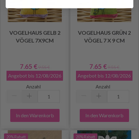
VOGELHAUS GELB 2
VOGELHAUS GRÜN 2
VÖGEL 7X9CM
VÖGEL 7 X 9 CM
7.65 €
7.65 €
9.55 €
9.55 €
Angebot bis 12/08/2026
Angebot bis 12/08/2026
Anzahl
Anzahl
In den Warenkorb
In den Warenkorb
20% Rabatt
20% Rabatt