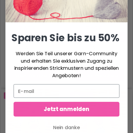
VÖGEL 7X9 CM
7X9CM
7.65 €
7.65 €
9.55 €
9.55 €
Sparen Sie bis zu 50%
Angebot bis 12/08/2026
Angebot bis 12/08/2026
Anzahl
Anzahl
Werden Sie Teil unserer Garn-Community
und erhalten Sie exklusiven Zugang zu
inspirierenden Strickmustern und speziellen
Angeboten!
In den Warenkorb
In den Warenkorb
19% Rabatt
19% Rabatt
Jetzt anmelden
Nein danke