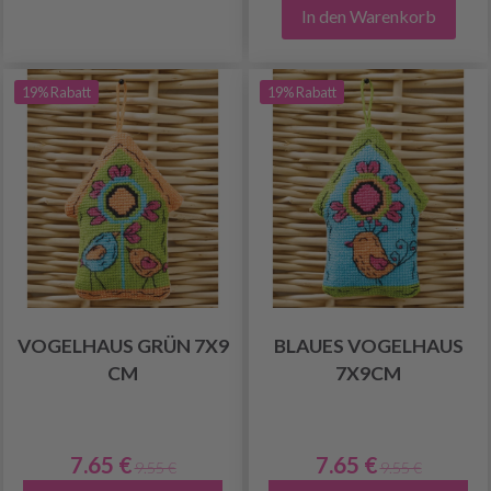
In den Warenkorb
19% Rabatt
19% Rabatt
VOGELHAUS GRÜN 7X9
BLAUES VOGELHAUS
CM
7X9CM
7.65 €
7.65 €
9.55 €
9.55 €