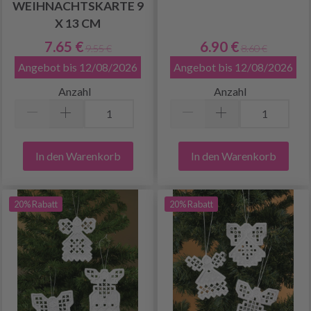
WEIHNACHTSKARTE 9
X 13 CM
7.65 €
6.90 €
9.55 €
8.60 €
Angebot bis 12/08/2026
Angebot bis 12/08/2026
Anzahl
Anzahl
In den Warenkorb
In den Warenkorb
20% Rabatt
20% Rabatt