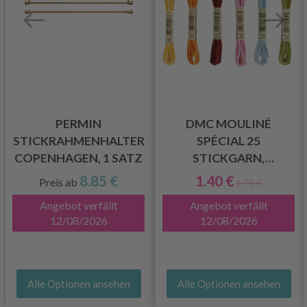
PERMIN
DMC MOULINÉ
STICKRAHMENHALTER
SPÉCIAL 25
COPENHAGEN, 1 SATZ
STICKGARN,
FARBWECHSELND
8.85 €
1.40 €
Preis ab
1.75 €
Angebot verfällt
Angebot verfällt
12/08/2026
12/08/2026
Alle Optionen ansehen
Alle Optionen ansehen