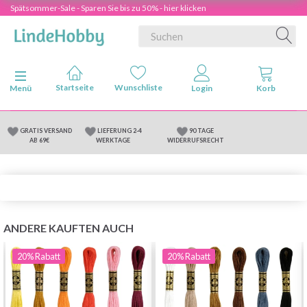
Spätsommer-Sale - Sparen Sie bis zu 50% - hier klicken
Anzeige ändern
Menü
GRATIS VERSAND
LIEFERUNG 2-4
90 TAGE
AB 69€
WERKTAGE
WIDERRUFSRECHT
ANDERE KAUFTEN AUCH
20%
Rabatt
20%
Rabatt