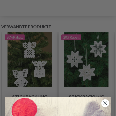
VERWANDTE PRODUKTE
20%
Rabatt
20%
Rabatt
STICKPACKUNG
STICKPACKUNG
ENGEL HARDANGER 3
HARDANGER STERNE
STK X 10 X 9 CM
X3 7,5X7,5 CM