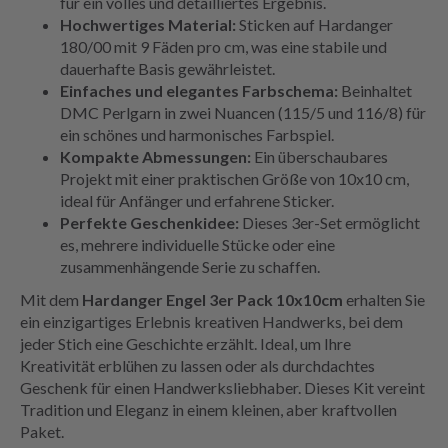
für ein volles und detailliertes Ergebnis.
Hochwertiges Material:
Sticken auf Hardanger
180/00 mit 9 Fäden pro cm, was eine stabile und
dauerhafte Basis gewährleistet.
Einfaches und elegantes Farbschema:
Beinhaltet
DMC Perlgarn in zwei Nuancen (115/5 und 116/8) für
ein schönes und harmonisches Farbspiel.
Kompakte Abmessungen:
Ein überschaubares
Projekt mit einer praktischen Größe von 10x10 cm,
ideal für Anfänger und erfahrene Sticker.
Perfekte Geschenkidee:
Dieses 3er-Set ermöglicht
es, mehrere individuelle Stücke oder eine
zusammenhängende Serie zu schaffen.
Mit dem
Hardanger Engel 3er Pack 10x10cm
erhalten Sie
ein einzigartiges Erlebnis kreativen Handwerks, bei dem
jeder Stich eine Geschichte erzählt. Ideal, um Ihre
Kreativität erblühen zu lassen oder als durchdachtes
Geschenk für einen Handwerksliebhaber. Dieses Kit vereint
Tradition und Eleganz in einem kleinen, aber kraftvollen
Paket.