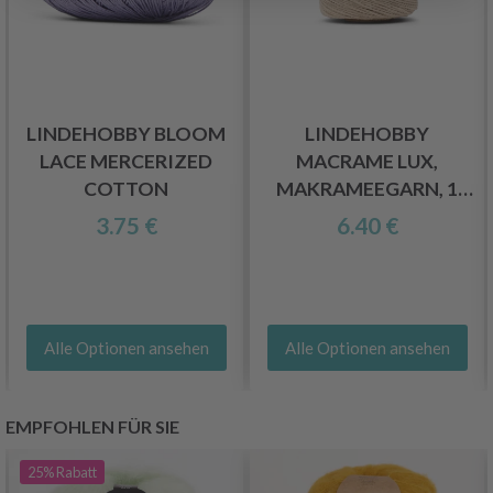
LINDEHOBBY BLOOM
LINDEHOBBY
LACE MERCERIZED
MACRAME LUX,
COTTON
MAKRAMEEGARN, 1
MM
3.75 €
6.40 €
Alle Optionen ansehen
Alle Optionen ansehen
EMPFOHLEN FÜR SIE
25%
Rabatt