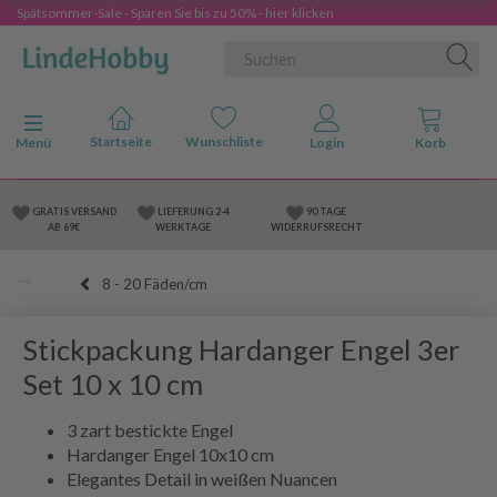
Spätsommer-Sale - Sparen Sie bis zu 50% - hier klicken
Anzeige ändern
Menü
GRATIS VERSAND
LIEFERUNG 2-4
90 TAGE
AB 69€
WERKTAGE
WIDERRUFSRECHT
8 - 20 Fäden/cm
Stickpackung Hardanger Engel 3er
Set 10 x 10 cm
3 zart bestickte Engel
Hardanger Engel 10x10 cm
Elegantes Detail in weißen Nuancen