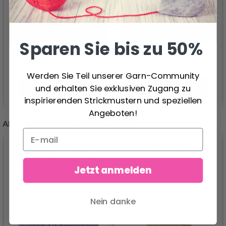
10.99 €
10.99 €
13.75 €
13.75 €
Angebot verfällt
Angebot verfällt
12/08/2026
12/08/2026
Sparen Sie bis zu 50%
Werden Sie Teil unserer Garn-Community
und erhalten Sie exklusiven Zugang zu
In den Warenkorb
In den Warenkorb
inspirierenden Strickmustern und speziellen
Angeboten!
ANDERE KUNDEN KAUFTEN AUCH
Jetzt anmelden
Nein danke