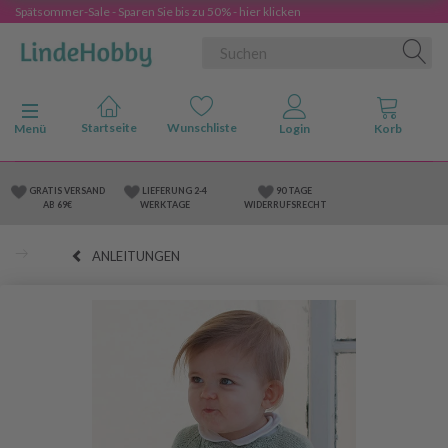
Spätsommer-Sale - Sparen Sie bis zu 50% - hier klicken
Anzeige ändern
Menü
GRATIS VERSAND
LIEFERUNG 2-4
90 TAGE
AB 69€
WERKTAGE
WIDERRUFSRECHT
ANLEITUNGEN