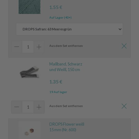
1.55 €
Auf Lager (40+)
Aus dem Set entfernen
Maßband, Schwarz
und Weiß, 150 cm
1.35 €
19 Auf lager
Aus dem Set entfernen
DROPS Flower weiß
15 mm (Nr. 600)