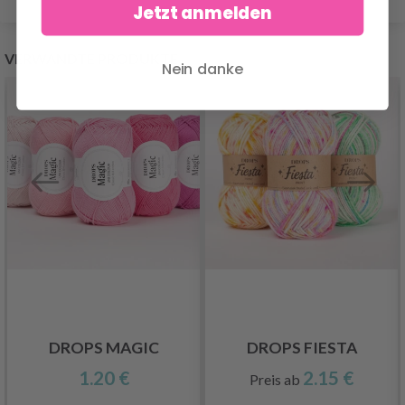
Jetzt anmelden
VERWANDTE PRODUKTE
Nein danke
DROPS MAGIC
DROPS FIESTA
1.20 €
2.15 €
Preis ab