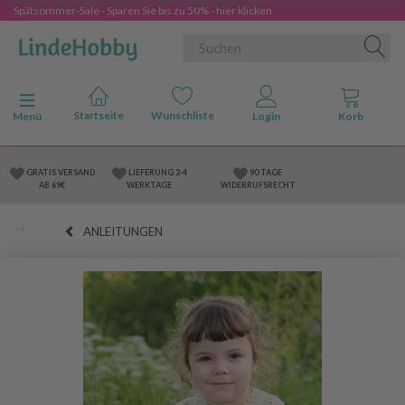
Spätsommer-Sale - Sparen Sie bis zu 50% - hier klicken
Anzeige ändern
Menü
GRATIS VERSAND
LIEFERUNG 2-4
90 TAGE
AB 69€
WERKTAGE
WIDERRUFSRECHT
ANLEITUNGEN