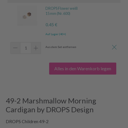
DROPS Flower weiß
15 mm (Nr. 600)
0.45 €
Auf Lager (40+)
Aus dem Set entfernen
Alles in den Warenkorb legen
49-2 Marshmallow Morning
Cardigan by DROPS Design
DROPS Children 49-2