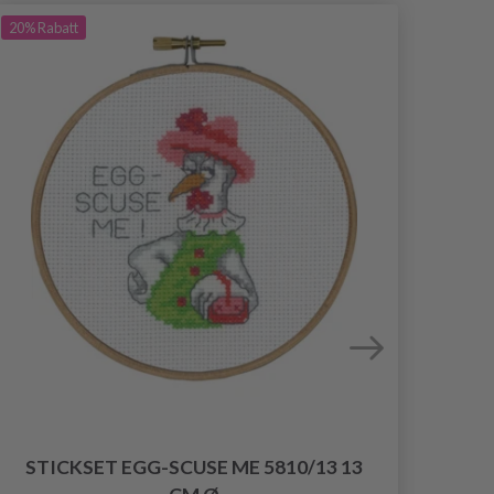
20%
Rabatt
20%
Ra
STICKSET EGG-SCUSE ME 5810/13 13
DMC