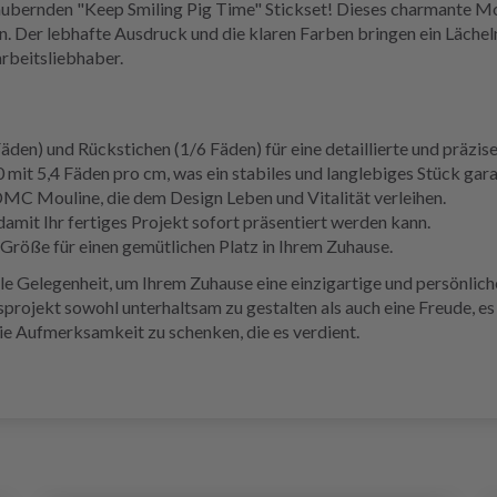
ubernden "Keep Smiling Pig Time" Stickset! Dieses charmante Moti
den. Der lebhafte Ausdruck und die klaren Farben bringen ein Lächel
rbeitsliebhaber.
den) und Rückstichen (1/6 Fäden) für eine detaillierte und präzise
it 5,4 Fäden pro cm, was ein stabiles und langlebiges Stück gara
MC Mouline, die dem Design Leben und Vitalität verleihen.
it Ihr fertiges Projekt sofort präsentiert werden kann.
Größe für einen gemütlichen Platz in Ihrem Zuhause.
ale Gelegenheit, um Ihrem Zuhause eine einzigartige und persönlich
sprojekt sowohl unterhaltsam zu gestalten als auch eine Freude, es
die Aufmerksamkeit zu schenken, die es verdient.