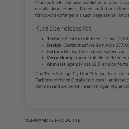
Machen Sie Ihr Zuhause fröhlicher mit dem beza
uns alle daran erinnert, Freude im Alltag zu fin
für sowohl Anfänger als auch begeisterte Handa
Kurz über dieses Kit
Technik:
Gestickt mit Kreuzstichen (2/6 Fä
Design:
Gestickt auf weißem Aida 357/00 m
Farben:
Beinhaltet 5 schöne Farben von D
Verpackung:
Kommt mit einem Rahmen, dam
Abmessungen:
Misst 18Ø, eine perfekte 
Das 'Keep Smiling Pig Time' Stickset ist die ide
Farben und feinen Details ist dieses Handarbeit
Rahmen sind Sie bereit, Ihrem fertigen Projekt 
VERWANDTE PRODUKTE