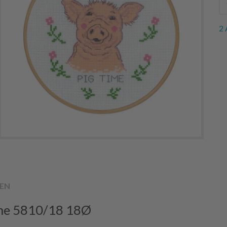
2 
EN
ime 5810/18 18Ø