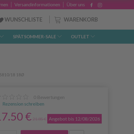
hmen
Versandinformationen
Über uns
WARENKORB
WUNSCHLISTE
SPÄTSOMMER-SALE
OUTLET
e 5810/18 18Ø
0
Bewertungen
Rezension schreiben
17.50 €
Angebot bis 12/08/2026
21.85 €