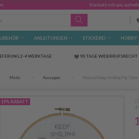
en
Kontakt mit uns aufne
UBEHÖR
ANLEITUNGEN
STICKEREI
HOBBY
IEFERUNG 2-4 WERKTAGE
90 TAGE WIDERRUFSRECHT
Motiv
Aussagen
Stickset Keep Smiling Pig Tim
19% RABATT