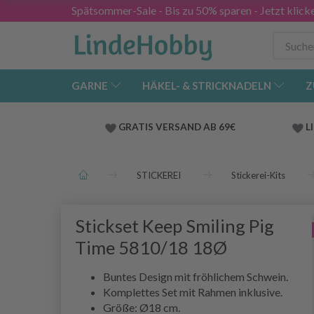
Spätsommer-Sale - Bis zu 50% sparen - Jetzt klick
GARNE
HÄKEL- & STRICKNADELN
Z
GRATIS VERSAND AB 69€
L
STICKEREI
Stickerei-Kits
Stickset Keep Smiling Pig
Time 5810/18 18Ø
Buntes Design mit fröhlichem Schwein.
Komplettes Set mit Rahmen inklusive.
Größe: Ø18 cm.