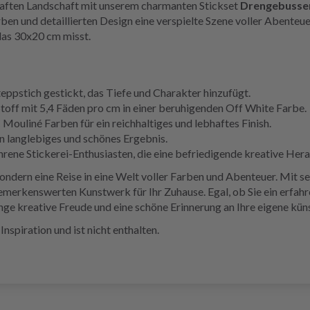
haften Landschaft mit unserem charmanten Stickset
Drengebusse
en und detaillierten Design eine verspielte Szene voller Abenteue
 das 30x20 cm misst.
teppstich gestickt, das Tiefe und Charakter hinzufügt.
off mit 5,4 Fäden pro cm in einer beruhigenden Off White Farbe.
liné Farben für ein reichhaltiges und lebhaftes Finish.
in langlebiges und schönes Ergebnis.
hrene Stickerei-Enthusiasten, die eine befriedigende kreative Her
sondern eine Reise in eine Welt voller Farben und Abenteuer. Mit
emerkenswerten Kunstwerk für Ihr Zuhause. Egal, ob Sie ein erfahr
nge kreative Freude und eine schöne Erinnerung an Ihre eigene küns
nspiration und ist nicht enthalten.