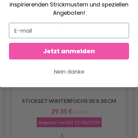
inspirierenden Strickmustern und speziellen
Angeboten!
Jetzt anmelden
Nein danke
STICKSET WINTERFUCHS 30 X 30 CM
29.35 €
36.70 €
Angebot verfällt
12/08/2026