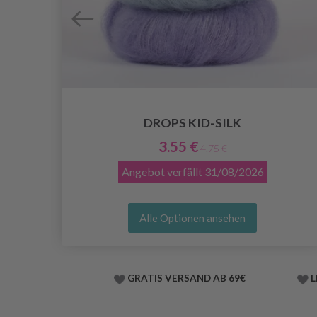
DROPS KID-SILK
3.55 €
4.75 €
Angebot verfällt
31/08/2026
Alle Optionen ansehen
GRATIS VERSAND AB 69€
L