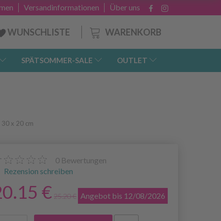
hmen
Versandinformationen
Über uns
WARENKORB
WUNSCHLISTE
SPÄTSOMMER-SALE
OUTLET
 30 x 20 cm
0
Bewertungen
Rezension schreiben
20.15 €
Angebot bis 12/08/2026
25.20 €