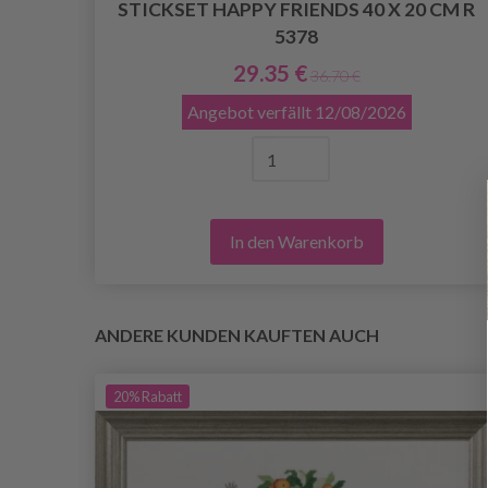
1 X
STICKSET HAPPY FRIENDS 40 X 20 CM R
5378
29.35 €
36.70 €
Angebot verfällt
12/08/2026
In den Warenkorb
ANDERE KUNDEN KAUFTEN AUCH
20%
Rabatt