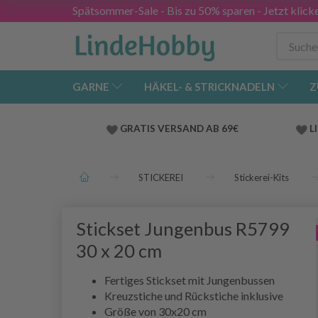
Spätsommer-Sale - Bis zu 50% sparen - Jetzt klick
GARNE
HÄKEL- & STRICKNADELN
Z
GRATIS VERSAND AB 69€
L
STICKEREI
Stickerei-Kits
Stickset Jungenbus R5799
30 x 20 cm
Fertiges Stickset mit Jungenbussen
Kreuzstiche und Rückstiche inklusive
Größe von 30x20 cm