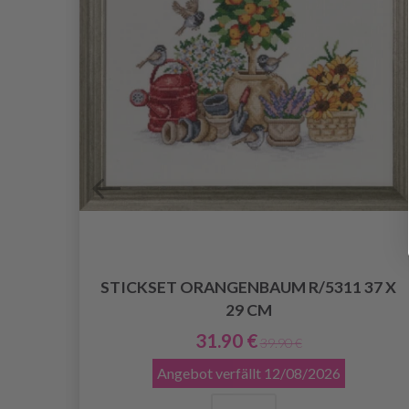
STICKSET ORANGENBAUM R/5311 37 X
8 CM
29 CM
31.90 €
39.90 €
Angebot verfällt
12/08/2026