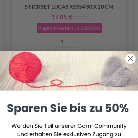
STICKSET LUCAS R5354 30 X 20 CM
17.85 €
22.35 €
Angebot verfällt
12/08/2026
In den Warenkorb
Sparen Sie bis zu 50%
20%
Rabatt
Werden Sie Teil unserer Garn-Community
und erhalten Sie exklusiven Zugang zu