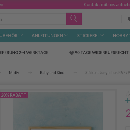
en
Kontakt mit uns aufne
UBEHÖR
ANLEITUNGEN
STICKEREI
HOBBY
IEFERUNG 2-4 WERKTAGE
90 TAGE WIDERRUFSRECHT
Motiv
Baby und Kind
Stickset Jungenbus R5799
20% RABATT