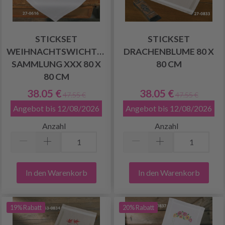
STICKSET
STICKSET
WEIHNACHTSWICHTEL-
DRACHENBLUME 80 X
SAMMLUNG XXX 80 X
80 CM
80 CM
38.05 €
38.05 €
47.55 €
47.55 €
Angebot bis 12/08/2026
Angebot bis 12/08/2026
Anzahl
Anzahl
In den Warenkorb
In den Warenkorb
19% Rabatt
20% Rabatt