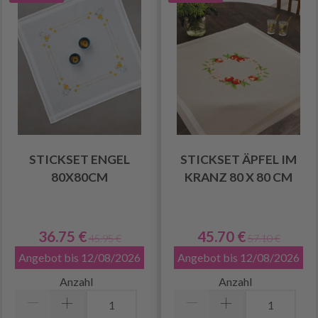
STICKSET ENGEL
STICKSET ÄPFEL IM
80X80CM
KRANZ 80 X 80 CM
36.75 €
45.70 €
45.95 €
57.10 €
Angebot bis 12/08/2026
Angebot bis 12/08/2026
Anzahl
Anzahl