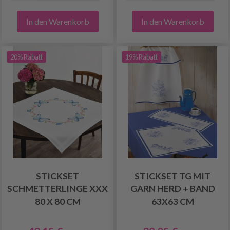
In den Warenkorb
In den Warenkorb
20% Rabatt
19% Rabatt
STICKSET
STICKSET TG MIT
SCHMETTERLINGE XXX
GARN HERD + BAND
80 X 80 CM
63X63 CM