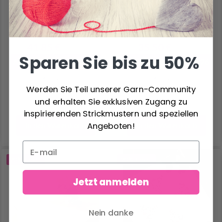
KREUZSTICH 80 X 80
80 CM
CM
41.85 €
35.50 €
52.35 €
44.35 €
Sparen Sie bis zu 50%
Angebot bis 12/08/2026
Angebot bis 12/08/2026
Anzahl
Anzahl
Werden Sie Teil unserer Garn-Community
und erhalten Sie exklusiven Zugang zu
inspirierenden Strickmustern und speziellen
Angeboten!
In den Warenkorb
In den Warenkorb
20% Rabatt
20% Rabatt
Jetzt anmelden
Nein danke