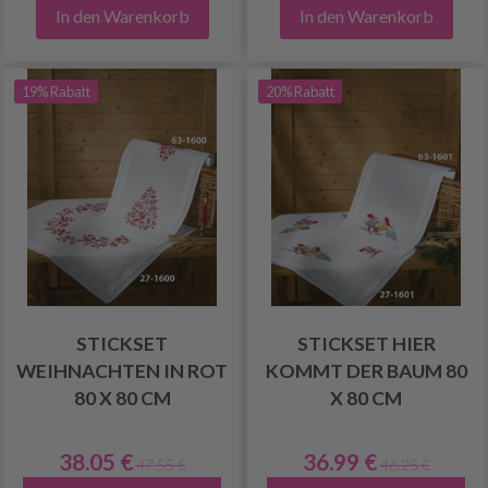
In den Warenkorb
In den Warenkorb
19% Rabatt
20% Rabatt
STICKSET
STICKSET HIER
WEIHNACHTEN IN ROT
KOMMT DER BAUM 80
80 X 80 CM
X 80 CM
38.05 €
36.99 €
47.55 €
46.25 €