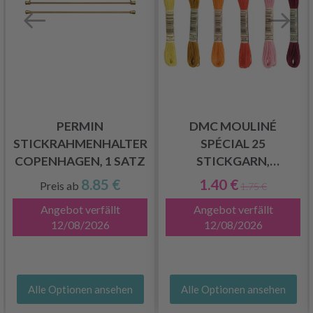
PERMIN
DMC MOULINÉ
STICKRAHMENHALTER
SPÉCIAL 25
COPENHAGEN, 1 SATZ
STICKGARN,
EINFARBIG,
8.85 €
1.40 €
Preis ab
1.75 €
ROTE/GELBE/ORANGE
Angebot verfällt
Angebot verfällt
FARBTÖNE
12/08/2026
12/08/2026
Alle Optionen ansehen
Alle Optionen ansehen