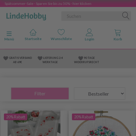
Spätsommer-Sale - Sparen Sie bis zu 50% - hier klicken
Anzeige ändern
Menü
GRATIS VERSAND
LIEFERUNG 2-4
90 TAGE
AB 69€
WERKTAGE
WIDERRUFSRECHT
Filter
20% Rabatt
20% Rabatt