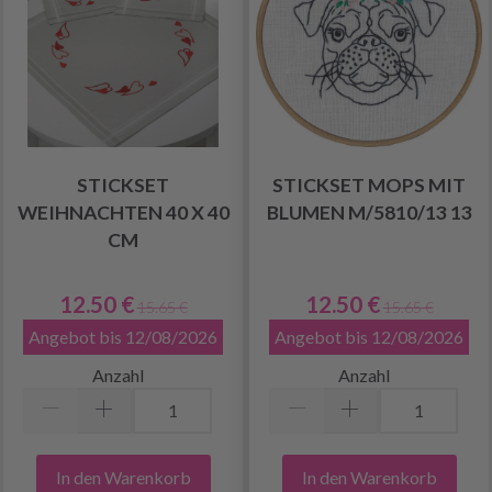
STICKSET
STICKSET MOPS MIT
WEIHNACHTEN 40 X 40
BLUMEN M/5810/13 13
CM
12.50 €
12.50 €
15.65 €
15.65 €
Angebot bis 12/08/2026
Angebot bis 12/08/2026
Anzahl
Anzahl
In den Warenkorb
In den Warenkorb