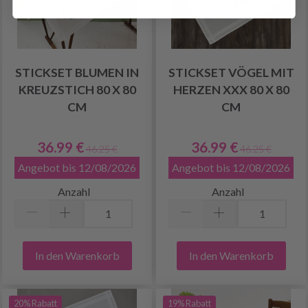
STICKSET BLUMEN IN
STICKSET VÖGEL MIT
KREUZSTICH 80 X 80
HERZEN XXX 80 X 80
CM
CM
36.99 €
36.99 €
46.25 €
46.25 €
Angebot bis 12/08/2026
Angebot bis 12/08/2026
Anzahl
Anzahl
In den Warenkorb
In den Warenkorb
20% Rabatt
19% Rabatt