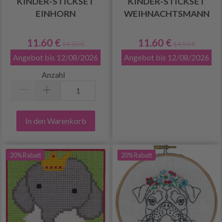
KINDER-STICKSET
KINDER-STICKSET
EINHORN
WEIHNACHTSMANN
11.60 €
11.60 €
14.50 €
14.50 €
Angebot bis 12/08/2026
Angebot bis 12/08/2026
Anzahl
In den Warenkorb
20% Rabatt
20% Rabatt