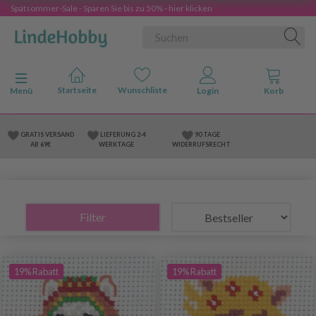
Spätsommer-Sale - Sparen Sie bis zu 50% - hier klicken
Anzeige ändern
Menü
GRATIS VERSAND
LIEFERUNG 2-4
90 TAGE
AB 69€
WERKTAGE
WIDERRUFSRECHT
Filter
19% Rabatt
19% Rabatt