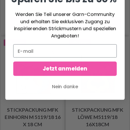
Werden Sie Teil unserer Garn-Community
und erhalten Sie exklusiven Zugang zu
In den Warenkorb
In den Warenkorb
inspirierenden Strickmustern und speziellen
Angeboten!
19% Rabatt
19% Rabatt
Jetzt anmelden
Nein danke
STICKPACKUNG MFK
STICKPACKUNG MFK
EINHORN M 5119/18 16
LÖWE M5119/18
X 18 CM
16X18CM