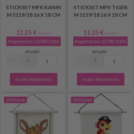
STICKSET MFK KANIN
STICKSET MFK TIGER
M 5119/18 16 X 18 CM
M 5119/18 16 X 18 CM
11.25 €
11.25 €
14.05 €
14.05 €
Angebot bis 12/08/2026
Angebot bis 12/08/2026
Anzahl
Anzahl
In den Warenkorb
In den Warenkorb
19% Rabatt
20% Rabatt