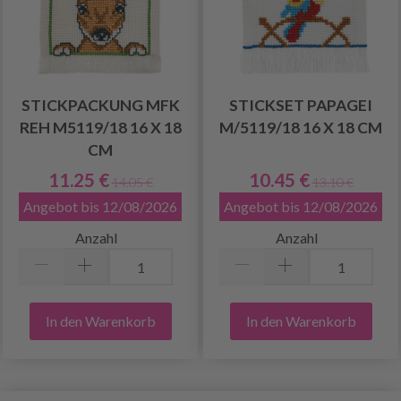
STICKPACKUNG MFK
STICKSET PAPAGEI
REH M5119/18 16 X 18
M/5119/18 16 X 18 CM
CM
11.25 €
10.45 €
14.05 €
13.10 €
Angebot bis 12/08/2026
Angebot bis 12/08/2026
Anzahl
Anzahl
In den Warenkorb
In den Warenkorb