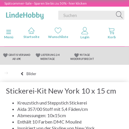
Spätsommer-Sale - Sparen Sie bis zu 50% - hier klicken
Anzeige ändern
Menü
GRATIS VERSAND
LIEFERUNG 2-4
90 TAGE
AB 69€
WERKTAGE
WIDERRUFSRECHT
Bilder
Stickerei-Kit New York 10 x 15 cm
Kreuzstich und Steppstich Stickerei
Aida 357/00 Stoff mit 5,4 Fäden/cm
Abmessungen: 10x15cm
Enthält 10 Farben DMC Mouliné
Inspiriert von der Skyline von New York