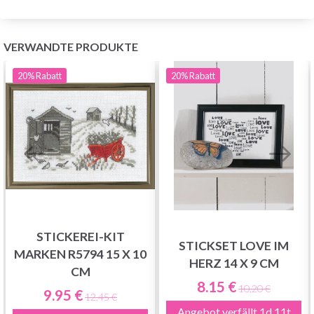
VERWANDTE PRODUKTE
20%
Rabatt
20%
Rabatt
STICKEREI-KIT
STICKSET LOVE IM
MARKEN R5794 15 X 10
HERZ 14 X 9 CM
CM
8.15 €
10.20 €
9.95 €
12.45 €
Angebot verfällt
1d 11t