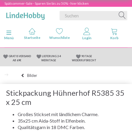
Spätsommer-Sale - Sparen Sie bis zu 50% - hier klicken
Anzeige ändern
Menü
GRATIS VERSAND
LIEFERUNG 2-4
90 TAGE
AB 69€
WERKTAGE
WIDERRUFSRECHT
Bilder
Stickpackung Hühnerhof R5385 35
x 25 cm
Großes Stickset mit ländlichem Charme.
35x25 cm Aida-Stoff in Elfenbein.
Qualitätsgarn in 18 DMC Farben.