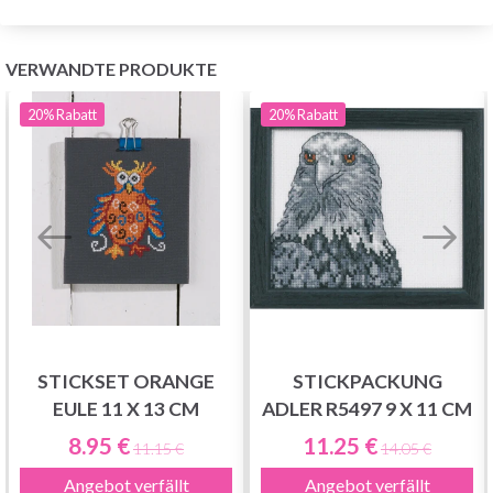
VERWANDTE PRODUKTE
20%
Rabatt
20%
Rabatt
STICKSET ORANGE
STICKPACKUNG
EULE 11 X 13 CM
ADLER R5497 9 X 11 CM
8.95 €
11.25 €
11.15 €
14.05 €
Angebot verfällt
Angebot verfällt