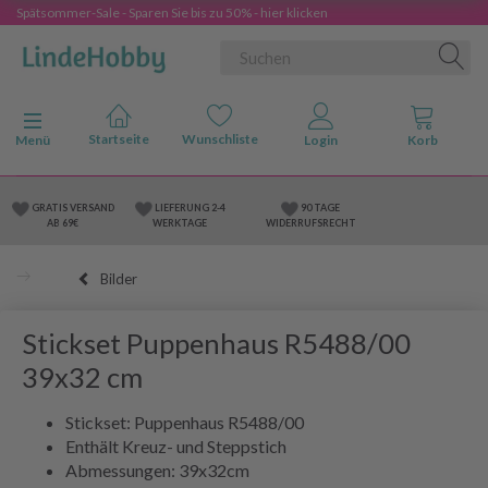
Spätsommer-Sale - Sparen Sie bis zu 50% - hier klicken
Anzeige ändern
Menü
GRATIS VERSAND
LIEFERUNG 2-4
90 TAGE
AB 69€
WERKTAGE
WIDERRUFSRECHT
Bilder
Stickset Puppenhaus R5488/00
39x32 cm
Stickset: Puppenhaus R5488/00
Enthält Kreuz- und Steppstich
Abmessungen: 39x32cm