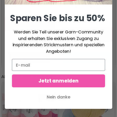
DMC MOULINÉ
X 28 CM R5386
SPÉCIAL 25
18.10 €
22.65 €
STICKGARN,
Sparen Sie bis zu 50%
EINFARBIG,
Angebot verfällt
1.40 €
1.75 €
ROTE/GELBE/ORANGE
12/08/2026
Werden Sie Teil unserer Garn-Community
Angebot verfällt
FARBTÖNE
12/08/2026
und erhalten Sie exklusiven Zugang zu
inspirierenden Strickmustern und speziellen
Angeboten!
In den Warenkorb
Alle Optionen ansehen
ANDERE KUNDEN KAUFTEN AUCH
Jetzt anmelden
Nein danke