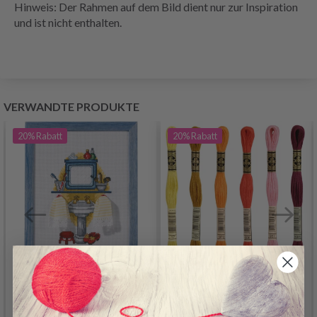
Hinweis: Der Rahmen auf dem Bild dient nur zur Inspiration
und ist nicht enthalten.
VERWANDTE PRODUKTE
20%
Rabatt
20%
Rabatt
STICKSET WÄSCHE 20