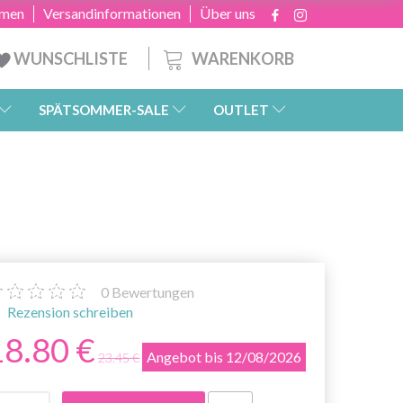
hmen
Versandinformationen
Über uns
WARENKORB
WUNSCHLISTE
SPÄTSOMMER-SALE
OUTLET
0
Bewertungen
Rezension schreiben
18.80 €
Angebot bis 12/08/2026
23.45 €