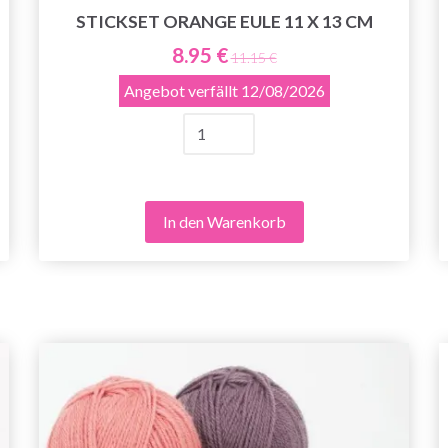
STICKSET ORANGE EULE 11 X 13 CM
8.95 €
11.15 €
Angebot verfällt
12/08/2026
In den Warenkorb
Sparen Sie bis zu 50%
Werden Sie Teil unserer Garn-Community
und erhalten Sie exklusiven Zugang zu
inspirierenden Strickmustern und speziellen