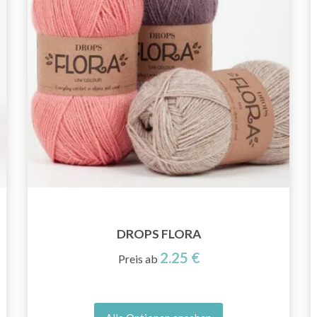
Angeboten!
Jetzt anmelden
Nein danke
DROPS FLORA
2.25 €
Preis ab