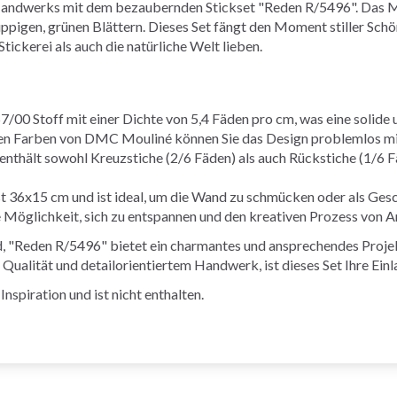
s Handwerks mit dem bezaubernden Stickset "Reden R/5496". Das M
ppigen, grünen Blättern. Dieses Set fängt den Moment stiller Schö
Stickerei als auch die natürliche Welt lieben.
7/00 Stoff mit einer Dichte von 5,4 Fäden pro cm, was eine solide 
en Farben von DMC Mouliné können Sie das Design problemlos mit
enthält sowohl Kreuzstiche (2/6 Fäden) als auch Rückstiche (1/6
t 36x15 cm und ist ideal, um die Wand zu schmücken oder als Ges
Möglichkeit, sich zu entspannen und den kreativen Prozess von A
nd, "Reden R/5496" bietet ein charmantes und ansprechendes Proje
n Qualität und detailorientiertem Handwerk, ist dieses Set Ihre Ein
nspiration und ist nicht enthalten.