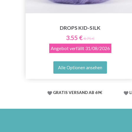
DROPS KID-SILK
3.55 €
4.75 €
Angebot verfällt
31/08/2026
Alle Optionen ansehen
GRATIS VERSAND AB 69€
L