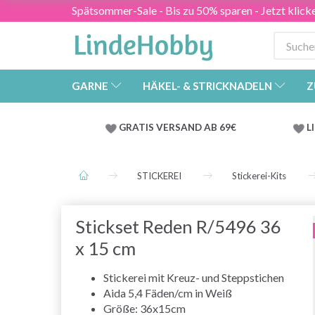
Spätsommer-Sale - Bis zu 50% sparen - Jetzt klick
GARNE
HÄKEL- & STRICKNADELN
Z
GRATIS VERSAND AB 69€
L
STICKEREI
Stickerei-Kits
Stickset Reden R/5496 36
x 15 cm
Stickerei mit Kreuz- und Steppstichen
Aida 5,4 Fäden/cm in Weiß
Größe: 36x15cm