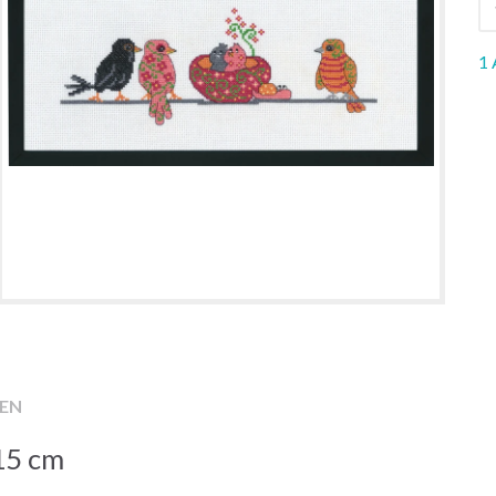
1 
EN
15 cm