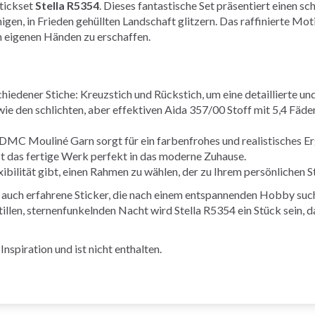
Stickset
Stella R5354
. Dieses fantastische Set präsentiert einen s
uhigen, in Frieden gehüllten Landschaft glitzern. Das raffinierte Mot
en eigenen Händen zu erschaffen.
iedener Stiche: Kreuzstich und Rückstich, um eine detaillierte un
wie den schlichten, aber effektiven Aida 357/00 Stoff mit 5,4 Fäd
DMC Mouliné Garn sorgt für ein farbenfrohes und realistisches Er
das fertige Werk perfekt in das moderne Zuhause.
ibilität gibt, einen Rahmen zu wählen, der zu Ihrem persönlichen St
ls auch erfahrene Sticker, die nach einem entspannenden Hobby suc
illen, sternenfunkelnden Nacht wird Stella R5354 ein Stück sein, d
nspiration und ist nicht enthalten.