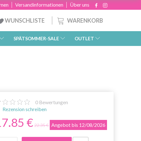
hmen
Versandinformationen
Über uns
WARENKORB
WUNSCHLISTE
SPÄTSOMMER-SALE
OUTLET
0
Bewertungen
Rezension schreiben
17.85 €
Angebot bis 12/08/2026
22.35 €