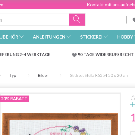
en
Kontakt mit uns aufne
UBEHÖR
ANLEITUNGEN
STICKEREI
HOBBY
IEFERUNG 2-4 WERKTAGE
90 TAGE WIDERRUFSRECHT
Typ
Bilder
Stickset Stella R5354 30 x 20 cm
20% RABATT