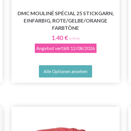
DMC MOULINÉ SPÉCIAL 25 STICKGARN,
EINFARBIG, ROTE/GELBE/ORANGE
FARBTÖNE
1.40 €
1.75 €
Angebot verfällt
12/08/2026
Alle Optionen ansehen