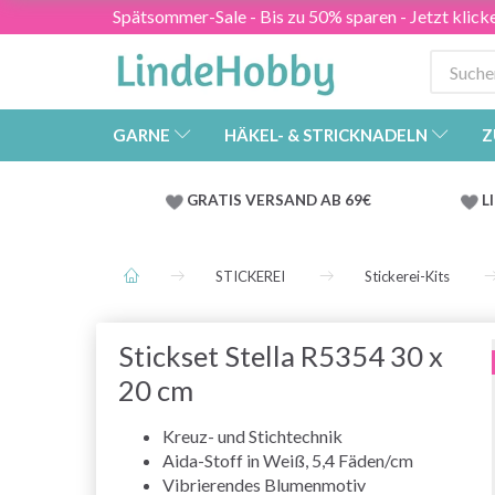
Spätsommer-Sale - Bis zu 50% sparen - Jetzt klick
GARNE
HÄKEL- & STRICKNADELN
Z
GRATIS VERSAND AB 69€
L
STICKEREI
Stickerei-Kits
Stickset Stella R5354 30 x
20 cm
Kreuz- und Stichtechnik
Aida-Stoff in Weiß, 5,4 Fäden/cm
Vibrierendes Blumenmotiv