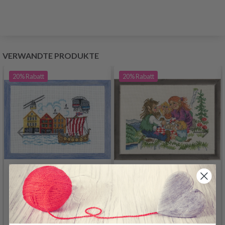
VERWANDTE PRODUKTE
20%
Rabatt
20%
Rabatt
STICKSET BRYGGEN
STICKSET
BERGEN R5386 28 X 20
TROLLFAMILIE 37 X 29
CM
CM R5399