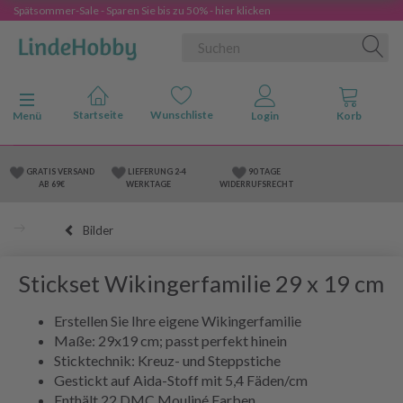
Spätsommer-Sale - Sparen Sie bis zu 50% - hier klicken
Anzeige ändern
Menü
GRATIS VERSAND
LIEFERUNG 2-4
90 TAGE
AB 69€
WERKTAGE
WIDERRUFSRECHT
Bilder
Stickset Wikingerfamilie 29 x 19 cm
Erstellen Sie Ihre eigene Wikingerfamilie
Maße: 29x19 cm; passt perfekt hinein
Sticktechnik: Kreuz- und Steppstiche
Gestickt auf Aida-Stoff mit 5,4 Fäden/cm
Enthält 22 DMC Mouliné Farben