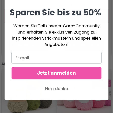
21.20 €
36.99 €
26.50 €
46.25 €
Sparen Sie bis zu 50%
Angebot verfällt
Angebot verfällt
12/08/2026
12/08/2026
Werden Sie Teil unserer Garn-Community
und erhalten Sie exklusiven Zugang zu
inspirierenden Strickmustern und speziellen
Angeboten!
In den Warenkorb
In den Warenkorb
ANDERE KUNDEN KAUFTEN AUCH
Jetzt anmelden
Nein danke