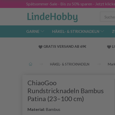
Spätsommer-Sale - Bis zu 50% sparen - Jetzt klick
GARNE
HÄKEL- & STRICKNADELN
Z
GRATIS VERSAND AB 69€
L
HÄKEL- & STRICKNADELN
Mar
ChiaoGoo
Rundstricknadeln Bambus
Patina (23–100 cm)
Material:
Bambus