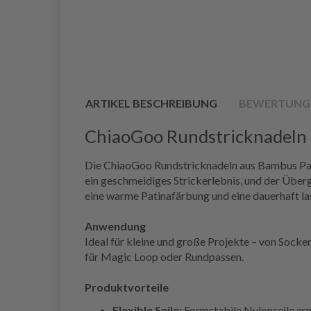
ARTIKEL BESCHREIBUNG
BEWERTUNG
ChiaoGoo Rundstricknadeln
Die ChiaoGoo Rundstricknadeln aus Bambus Patin
ein geschmeidiges Strickerlebnis, und der Über
eine warme Patinafärbung und eine dauerhaft l
Anwendung
Ideal für kleine und große Projekte – von Socken
für Magic Loop oder Rundpassen.
Produktvorteile
Flexible Seile:
Formstabile Nylonseile er