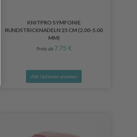
KNITPRO SYMFONIE
C
RUNDSTRICKNADELN 25 CM (2.00-5.00
K
MM)
7.75 €
Preis ab
Alle Optionen ansehen