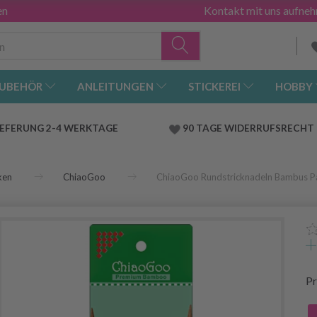
en
Kontakt mit uns aufne
UBEHÖR
ANLEITUNGEN
STICKEREI
HOBBY
IEFERUNG 2-4 WERKTAGE
90 TAGE WIDERRUFSRECHT
ken
ChiaoGoo
ChiaoGoo Rundstricknadeln Bambus P
Pr