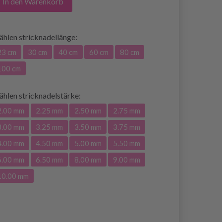
In den Warenkorb
ählen
stricknadellänge:
23 cm
30 cm
40 cm
60 cm
80 cm
100 cm
ählen
stricknadelstärke:
2.00 mm
2.25 mm
2.50 mm
2.75 mm
3.00 mm
3.25 mm
3.50 mm
3.75 mm
4.00 mm
4.50 mm
5.00 mm
5.50 mm
6.00 mm
6.50 mm
8.00 mm
9.00 mm
10.00 mm