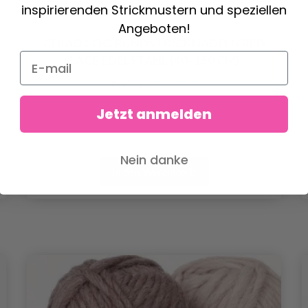
inspirierenden Strickmustern und speziellen
Angeboten!
CHIAOGOO RUNDSTRICKNADELN RED
LACE EDELSTAHL (40–150 CM)
14.35 €
Preis ab
Jetzt anmelden
Nein danke
In den Warenkorb