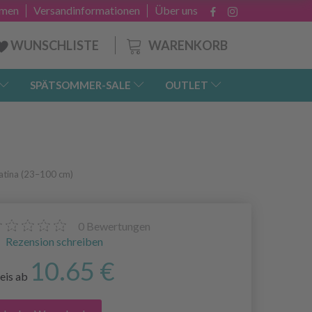
hmen
Versandinformationen
Über uns
WARENKORB
WUNSCHLISTE
SPÄTSOMMER-SALE
OUTLET
atina (23–100 cm)
0
Bewertungen
Rezension schreiben
10.65 €
eis ab