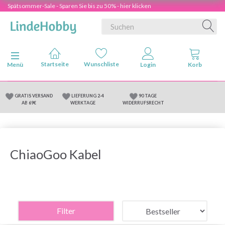
Spätsommer-Sale - Sparen Sie bis zu 50% - hier klicken
Anzeige ändern
Menü
GRATIS VERSAND
LIEFERUNG 2-4
90 TAGE
AB 69€
WERKTAGE
WIDERRUFSRECHT
ChiaoGoo Kabel
Filter