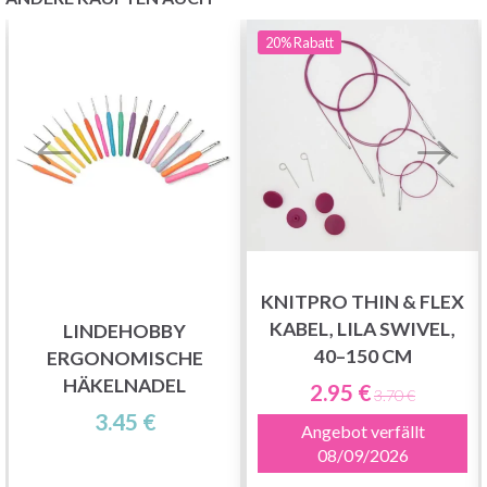
20%
Rabatt
KNITPRO THIN & FLEX
KABEL, LILA SWIVEL,
LINDEHOBBY
40–150 CM
ERGONOMISCHE
HÄKELNADEL
2.95 €
3.70 €
3.45 €
Angebot verfällt
08/09/2026