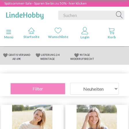
Spätsommer-Sale - Sparen Sie bis zu 50% - hier klicken
Anzeige ändern
Menü
GRATIS VERSAND
LIEFERUNG 2-4
90 TAGE
AB 69€
WERKTAGE
WIDERRUFSRECHT
Filter