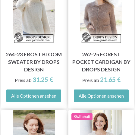
264-23 FROST BLOOM
262-25 FOREST
SWEATER BY DROPS
POCKET CARDIGAN BY
DESIGN
DROPS DESIGN
31.25 €
21.65 €
Preis ab
Preis ab
Alle Optionen ansehen
Alle Optionen ansehen
8% Rabatt