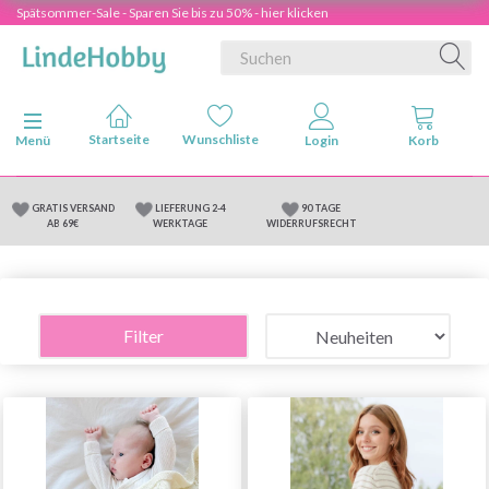
Spätsommer-Sale - Sparen Sie bis zu 50% - hier klicken
Anzeige ändern
Menü
GRATIS VERSAND
LIEFERUNG 2-4
90 TAGE
AB 69€
WERKTAGE
WIDERRUFSRECHT
Filter