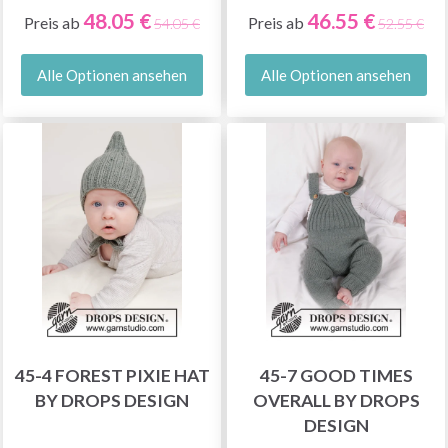
48.05 €
46.55 €
Preis ab
Preis ab
54.05 €
52.55 €
Alle Optionen ansehen
Alle Optionen ansehen
45-4 FOREST PIXIE HAT
45-7 GOOD TIMES
BY DROPS DESIGN
OVERALL BY DROPS
DESIGN