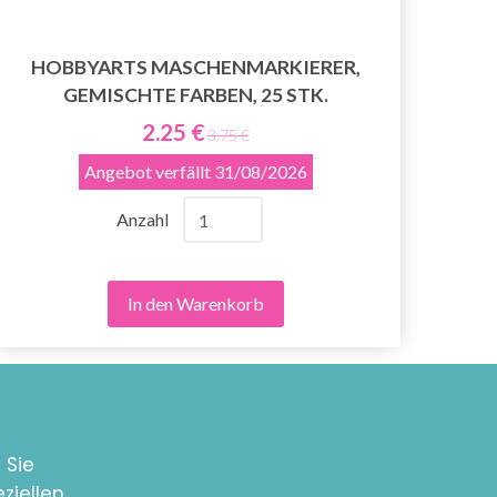
HOBBYARTS MASCHENMARKIERER,
GEMISCHTE FARBEN, 25 STK.
2.25 €
3.75 €
Angebot verfällt
31/08/2026
Anzahl
In den Warenkorb
 Sie
ziellen