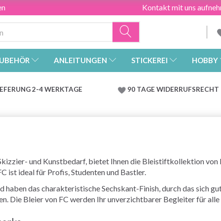
en
Kontakt mit uns aufne
UBEHÖR
ANLEITUNGEN
STICKEREI
HOBBY
IEFERUNG 2-4 WERKTAGE
90 TAGE WIDERRUFSRECHT
 Skizzier- und Kunstbedarf, bietet Ihnen die Bleistiftkollektion vo
 ist ideal für Profis, Studenten und Bastler.
 haben das charakteristische Sechskant-Finish, durch das sich gut 
. Die Bleier von FC werden Ihr unverzichtbarer Begleiter für alle 