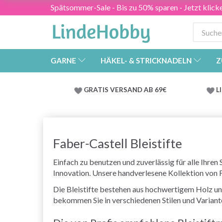
Spätsommer-Sale - Bis zu 50% sparen - Jetzt klick
GARNE
HÄKEL- & STRICKNADELN
Z
GRATIS VERSAND AB 69€
L
Faber-Castell Bleistifte
Einfach zu benutzen und zuverlässig für alle Ihren
Innovation. Unsere handverlesene Kollektion von FC
Die Bleistifte bestehen aus hochwertigem Holz und
bekommen Sie in verschiedenen Stilen und Varianten