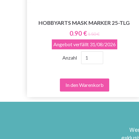
HOBBYARTS MASK MARKER 25-TLG
N,
0.90 €
1.50 €
Angebot verfällt
31/08/2026
Anzahl
In den Warenkorb
Wer
exklus