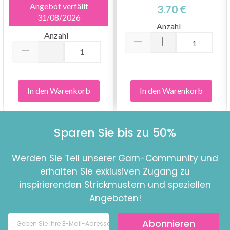
FARBEN, 2 MM, 100 CM,
Angebot verfällt
3.70 €
31/08/2026
12 STK
Anzahl
Anzahl
In den Warenkorb
In den Warenkorb
Sparen Sie bis zu 50%
Werden Sie Teil unserer Garn-Community und
erhalten Sie exklusiven Zugang zu
inspirierenden Strickmustern und speziellen
Angeboten!
Abonnieren