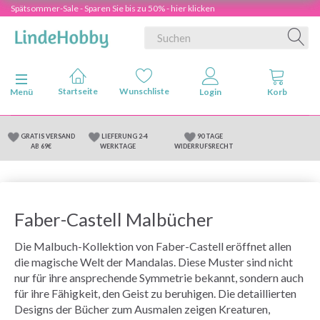
Spätsommer-Sale - Sparen Sie bis zu 50% - hier klicken
Anzeige ändern
Menü
GRATIS VERSAND
LIEFERUNG 2-4
90 TAGE
AB 69€
WERKTAGE
WIDERRUFSRECHT
Faber-Castell Malbücher
Die Malbuch-Kollektion von Faber-Castell eröffnet allen
die magische Welt der Mandalas. Diese Muster sind nicht
nur für ihre ansprechende Symmetrie bekannt, sondern auch
für ihre Fähigkeit, den Geist zu beruhigen. Die detaillierten
Designs der Bücher zum Ausmalen zeigen Kreaturen,