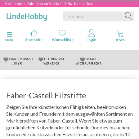
Spätsommer-Sale - Sparen Sie bis zu 50% - hier klicken
Anzeige ändern
Menü
GRATIS VERSAND
LIEFERUNG 2-4
90 TAGE
AB 69€
WERKTAGE
WIDERRUFSRECHT
Faber-Castell Filzstifte
Zeigen Sie Ihre künstlerischen Fähigkeiten, beeindrucken
Sie Kunden und Freunde mit dem ausgewählten Sortiment an
Markierstiften von Faber-Castell. Wenn Sie etwas zum
gemächlichen Kritzeln oder für schnelle Doodles brauchen,
können Sie die klassischen Filzstifte ausprobieren, die in 10-