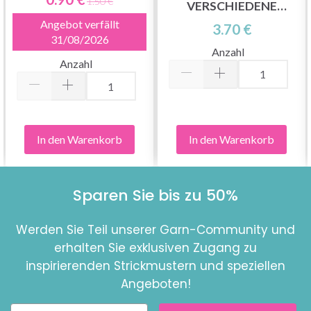
1.50 €
VERSCHIEDENE
FARBEN, 2 MM, 100 CM,
Angebot verfällt
3.70 €
31/08/2026
12 STK
Anzahl
Anzahl
In den Warenkorb
In den Warenkorb
Sparen Sie bis zu 50%
Werden Sie Teil unserer Garn-Community und
erhalten Sie exklusiven Zugang zu
inspirierenden Strickmustern und speziellen
Angeboten!