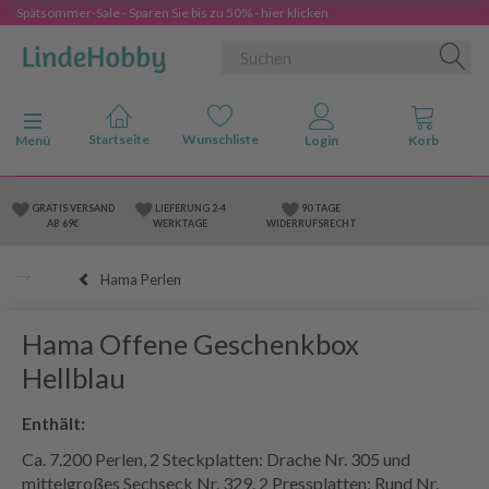
Spätsommer-Sale - Sparen Sie bis zu 50% - hier klicken
Anzeige ändern
Menü
GRATIS VERSAND
LIEFERUNG 2-4
90 TAGE
AB 69€
WERKTAGE
WIDERRUFSRECHT
Hama Perlen
Hama Offene Geschenkbox
Hellblau
Enthält:
Ca. 7.200 Perlen, 2 Steckplatten: Drache Nr. 305 und
mittelgroßes Sechseck Nr. 329. 2 Pressplatten: Rund Nr.