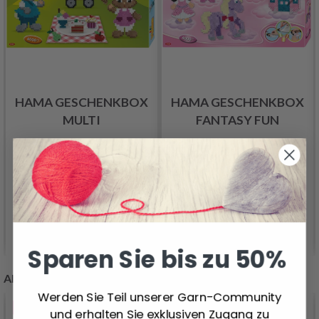
HAMA GESCHENKBOX
HAMA GESCHENKBOX
MULTI
FANTASY FUN
18.99 €
16.99 €
In den Warenkorb
In den Warenkorb
Sparen Sie bis zu 50%
ANDERE KUNDEN KAUFTEN AUCH
Werden Sie Teil unserer Garn-Community
21%
Rabatt
und erhalten Sie exklusiven Zugang zu