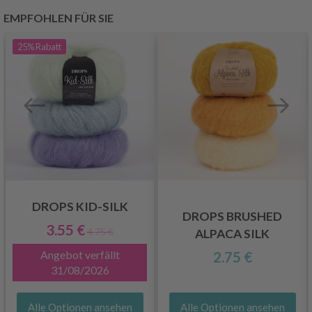
EMPFOHLEN FÜR SIE
25%
Rabatt
DROPS KID-SILK
DROPS BRUSHED
3.55 €
4.75 €
ALPACA SILK
Angebot verfällt
2.75 €
31/08/2026
Alle Optionen ansehen
Alle Optionen ansehen