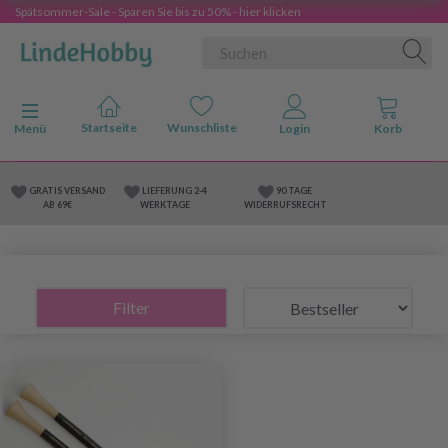
Spätsommer-Sale - Sparen Sie bis zu 50% - hier klicken
Anzeige ändern
Menü
GRATIS VERSAND
LIEFERUNG 2-4
90 TAGE
AB 69€
WERKTAGE
WIDERRUFSRECHT
Filter