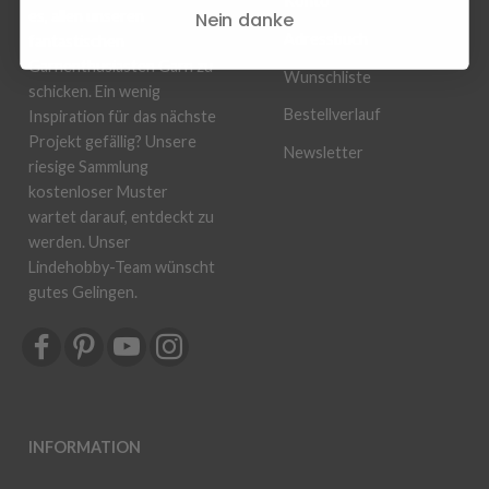
Konto
Nein danke
es, allen unseren
Adressbuch
fantastischen
Garnenthusiasten Garn zu
Wunschliste
schicken. Ein wenig
Bestellverlauf
Inspiration für das nächste
Projekt gefällig? Unsere
Newsletter
riesige Sammlung
kostenloser Muster
wartet darauf, entdeckt zu
werden. Unser
Lindehobby-Team wünscht
gutes Gelingen.
INFORMATION