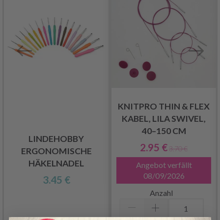
KNITPRO THIN & FLEX
KABEL, LILA SWIVEL,
40–150 CM
LINDEHOBBY
2.95 €
3.70 €
ERGONOMISCHE
HÄKELNADEL
Angebot verfällt
08/09/2026
3.45 €
Anzahl