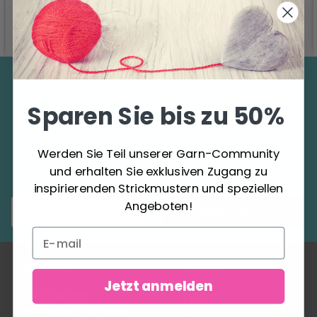
In den Warenkorb
Alle Optionen ansehen
Sparen Sie bis zu 50%
Sparen Sie bis zu 50%
Werden Sie Teil unserer Garn-Community und
erhalten Sie exklusiven Zugang zu
Werden Sie Teil unserer Garn-Community
inspirierenden Strickmustern und speziellen
und erhalten Sie exklusiven Zugang zu
Angeboten!
inspirierenden Strickmustern und speziellen
Angeboten!
Abonnieren
ÜBER UNS
KONTO
Jetzt anmelden
Garn ist unsere
Mein
Leidenschaft! Wir lieben