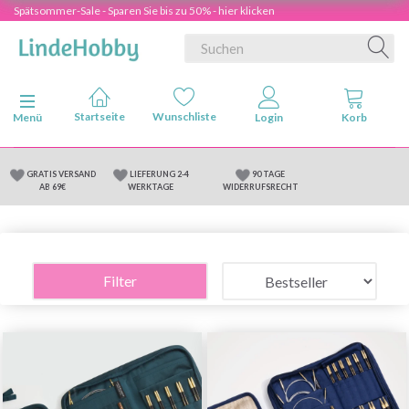
Spätsommer-Sale - Sparen Sie bis zu 50% - hier klicken
Anzeige ändern
Menü
GRATIS VERSAND
LIEFERUNG 2-4
90 TAGE
AB 69€
WERKTAGE
WIDERRUFSRECHT
Filter