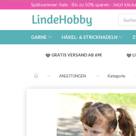
Spätsommer-Sale - Bis zu 50% sparen - Jetzt klick
GARNE
HÄKEL- & STRICKNADELN
Z
GRATIS VERSAND AB 69€
L
ANLEITUNGEN
Kategorie