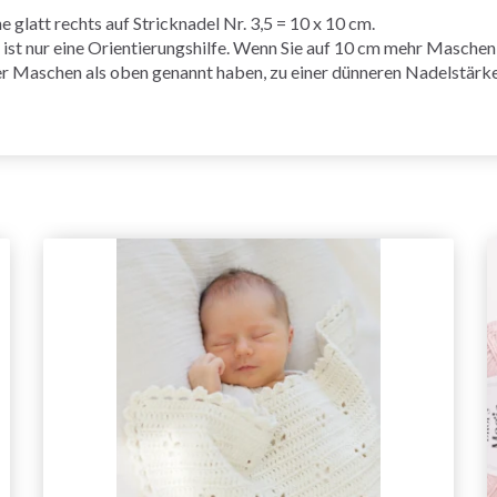
 glatt rechts auf Stricknadel Nr. 3,5 = 10 x 10 cm.
nur eine Orientierungshilfe. Wenn Sie auf 10 cm mehr Maschen a
r Maschen als oben genannt haben, zu einer dünneren Nadelstärk
Sparen Sie bis zu 50%
Werden Sie Teil unserer Garn-Community
und erhalten Sie exklusiven Zugang zu
inspirierenden Strickmustern und speziellen
Angeboten!