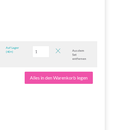
Auf Lager
Aus dem
(40+)
Set
entfernen
Alles in den Warenkorb legen