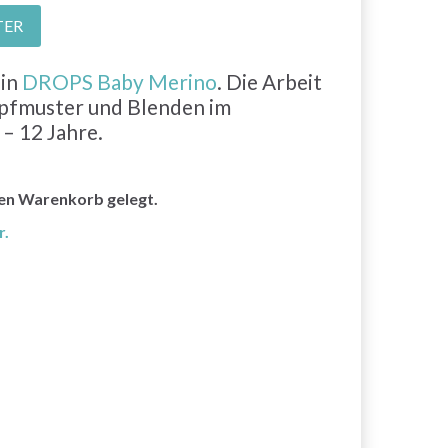
TER
 in
DROPS Baby Merino
. Die Arbeit
opfmuster und Blenden im
– 12 Jahre.
den Warenkorb gelegt.
r.