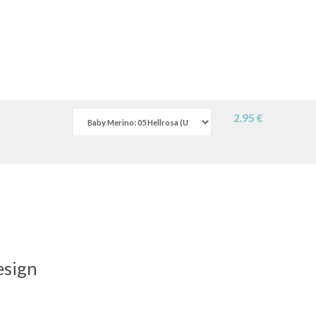
2.95 €
esign