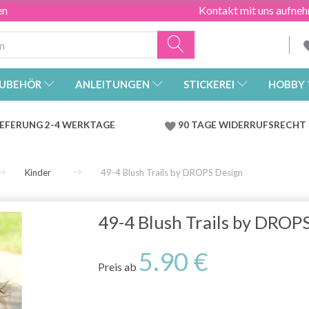
en
Kontakt mit uns aufne
UBEHÖR
ANLEITUNGEN
STICKEREI
HOBBY
IEFERUNG 2-4 WERKTAGE
90 TAGE WIDERRUFSRECHT
Kinder
49-4 Blush Trails by DROPS Design
49-4 Blush Trails by DROP
5.90 €
Preis ab