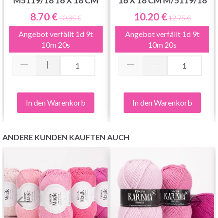
M5119/18 16 X 18 CM
16 X 18 CM M/5119/18
8.70 €
10.20 €
10.85 €
12.75 €
Angebot verfällt
1d 9t
Angebot verfällt
1d 9t
10m 19s
10m 19s
In den Warenkorb
In den Warenkorb
ANDERE KUNDEN KAUFTEN AUCH