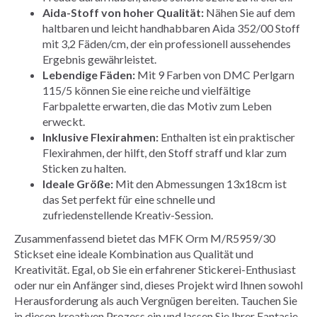
Aida-Stoff von hoher Qualität:
Nähen Sie auf dem
haltbaren und leicht handhabbaren Aida 352/00 Stoff
mit 3,2 Fäden/cm, der ein professionell aussehendes
Ergebnis gewährleistet.
Lebendige Fäden:
Mit 9 Farben von DMC Perlgarn
115/5 können Sie eine reiche und vielfältige
Farbpalette erwarten, die das Motiv zum Leben
erweckt.
Inklusive Flexirahmen:
Enthalten ist ein praktischer
Flexirahmen, der hilft, den Stoff straff und klar zum
Sticken zu halten.
Ideale Größe:
Mit den Abmessungen 13x18cm ist
das Set perfekt für eine schnelle und
zufriedenstellende Kreativ-Session.
Zusammenfassend bietet das MFK Orm M/R5959/30
Stickset eine ideale Kombination aus Qualität und
Kreativität. Egal, ob Sie ein erfahrener Stickerei-Enthusiast
oder nur ein Anfänger sind, dieses Projekt wird Ihnen sowohl
Herausforderung als auch Vergnügen bereiten. Tauchen Sie
in diesen kreativen Prozess ein und lassen Sie Ihrer Fantasie