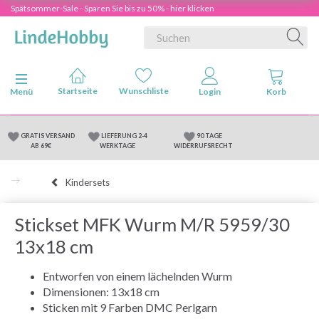
Spätsommer-Sale - Sparen Sie bis zu 50% - hier klicken
Anzeige ändern
Menü
GRATIS VERSAND
LIEFERUNG 2-4
90 TAGE
AB 69€
WERKTAGE
WIDERRUFSRECHT
Kindersets
Stickset MFK Wurm M/R 5959/30
13x18 cm
Entworfen von einem lächelnden Wurm
Dimensionen: 13x18 cm
Sticken mit 9 Farben DMC Perlgarn